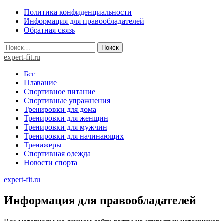
Skip
Политика конфиденциальности
to
Информация для правообладателей
content
Обратная связь
Найти:
expert-fit.ru
Бег
Плавание
Спортивное питание
Спортивные упражнения
Тренировки для дома
Тренировки для женщин
Тренировки для мужчин
Тренировки для начинающих
Тренажеры
Спортивная одежда
Новости спорта
expert-fit.ru
Информация для правообладателей