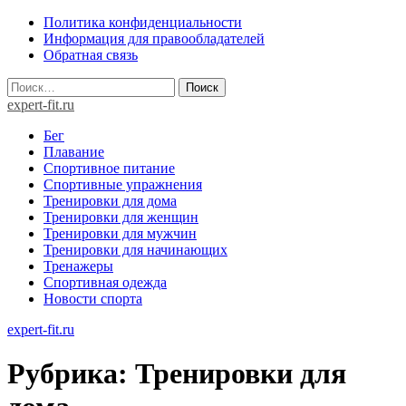
Skip
Политика конфиденциальности
to
Информация для правообладателей
content
Обратная связь
Найти:
expert-fit.ru
Бег
Плавание
Спортивное питание
Спортивные упражнения
Тренировки для дома
Тренировки для женщин
Тренировки для мужчин
Тренировки для начинающих
Тренажеры
Спортивная одежда
Новости спорта
expert-fit.ru
Рубрика:
Тренировки для