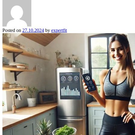
Posted on
27.10.2024
by
expertfit