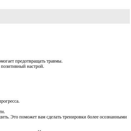
омогает предотвращать травмы.
ь позитивный настрой.
прогресса.
ти.
чшить. Это поможет вам сделать тренировки более осознанными