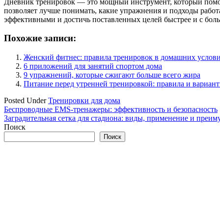
Дневник тренировок — это мощный инструмент, который помога
позволяет лучше понимать, какие упражнения и подходы работа
эффективными и достичь поставленных целей быстрее и с бол
Похожие записи:
Женский фитнес: правила тренировок в домашних услов
6 приложений для занятий спортом дома
9 упражнений, которые сжигают больше всего жира
Питание перед утренней тренировкой: правила и вариант
Posted Under
Тренировки для дома
Навигация
Беспроводные EMS-тренажеры: эффективность и безопасность
Заградительная сетка для стадиона: виды, применение и преим
по
Поиск
записям
Поиск