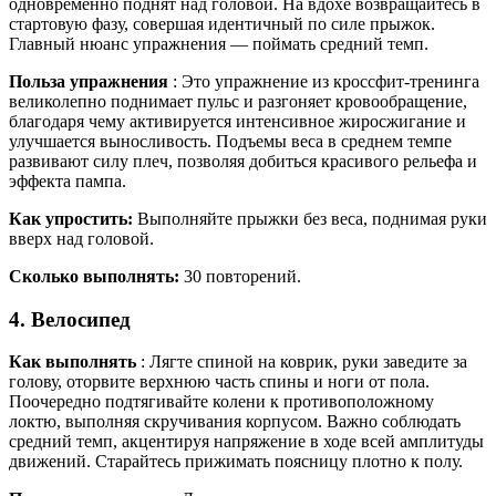
одновременно поднят над головой. На вдохе возвращайтесь в
стартовую фазу, совершая идентичный по силе прыжок.
Главный нюанс упражнения — поймать средний темп.
Польза упражнения
: Это упражнение из кроссфит-тренинга
великолепно поднимает пульс и разгоняет кровообращение,
благодаря чему активируется интенсивное жиросжигание и
улучшается выносливость. Подъемы веса в среднем темпе
развивают силу плеч, позволяя добиться красивого рельефа и
эффекта пампа.
Как упростить:
Выполняйте прыжки без веса, поднимая руки
вверх над головой.
Сколько выполнять:
30 повторений.
4. Велосипед
Как выполнять
: Лягте спиной на коврик, руки заведите за
голову, оторвите верхнюю часть спины и ноги от пола.
Поочередно подтягивайте колени к противоположному
локтю, выполняя скручивания корпусом. Важно соблюдать
средний темп, акцентируя напряжение в ходе всей амплитуды
движений. Старайтесь прижимать поясницу плотно к полу.