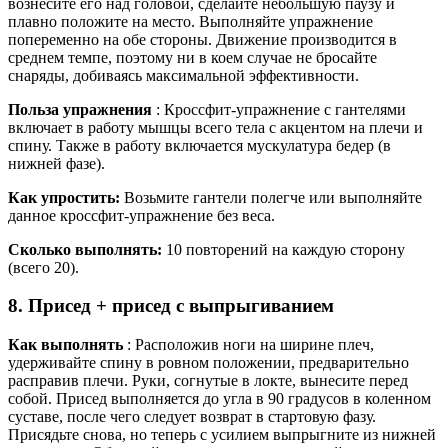
вознесите его над головой, сделайте небольшую паузу и
плавно положите на место. Выполняйте упражнение
попеременно на обе стороны. Движение производится в
среднем темпе, поэтому ни в коем случае не бросайте
снаряды, добиваясь максимальной эффективности.
Польза упражнения
: Кроссфит-упражнение с гантелями
включает в работу мышцы всего тела с акцентом на плечи и
спину. Также в работу включается мускулатура бедер (в
нижней фазе).
Как упростить:
Возьмите гантели полегче или выполняйте
данное кроссфит-упражнение без веса.
Сколько выполнять:
10 повторений на каждую сторону
(всего 20).
8. Присед + присед с выпрыгиванием
Как выполнять
: Расположив ноги на ширине плеч,
удерживайте спину в ровном положении, предварительно
расправив плечи. Руки, согнутые в локте, вынесите перед
собой. Присед выполняется до угла в 90 градусов в коленном
суставе, после чего следует возврат в стартовую фазу.
Присядьте снова, но теперь с усилием выпрыгните из нижней