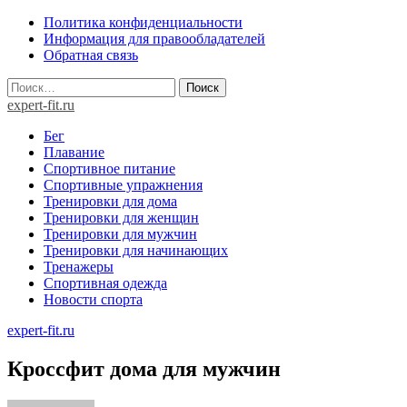
Skip
Политика конфиденциальности
to
Информация для правообладателей
content
Обратная связь
Найти:
expert-fit.ru
Бег
Плавание
Спортивное питание
Спортивные упражнения
Тренировки для дома
Тренировки для женщин
Тренировки для мужчин
Тренировки для начинающих
Тренажеры
Спортивная одежда
Новости спорта
expert-fit.ru
Кроссфит дома для мужчин