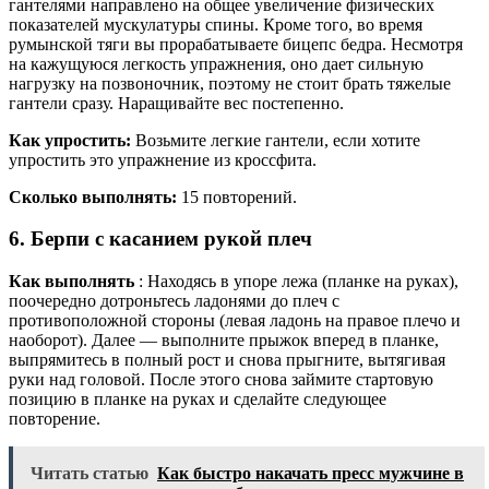
гантелями направлено на общее увеличение физических
показателей мускулатуры спины. Кроме того, во время
румынской тяги вы прорабатываете бицепс бедра. Несмотря
на кажущуюся легкость упражнения, оно дает сильную
нагрузку на позвоночник, поэтому не стоит брать тяжелые
гантели сразу. Наращивайте вес постепенно.
Как упростить:
Возьмите легкие гантели, если хотите
упростить это упражнение из кроссфита.
Сколько выполнять:
15 повторений.
6. Берпи с касанием рукой плеч
Как выполнять
: Находясь в упоре лежа (планке на руках),
поочередно дотроньтесь ладонями до плеч с
противоположной стороны (левая ладонь на правое плечо и
наоборот). Далее — выполните прыжок вперед в планке,
выпрямитесь в полный рост и снова прыгните, вытягивая
руки над головой. После этого снова займите стартовую
позицию в планке на руках и сделайте следующее
повторение.
Читать статью
Как быстро накачать пресс мужчине в