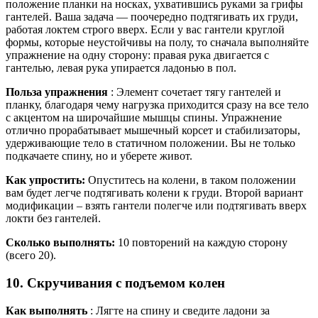
положение планки на носках, ухватившись руками за грифы
гантелей. Ваша задача — поочередно подтягивать их груди,
работая локтем строго вверх. Если у вас гантели круглой
формы, которые неустойчивы на полу, то сначала выполняйте
упражнение на одну сторону: правая рука двигается с
гантелью, левая рука упирается ладонью в пол.
Польза упражнения
: Элемент сочетает тягу гантелей и
планку, благодаря чему нагрузка приходится сразу на все тело
с акцентом на широчайшие мышцы спины. Упражнение
отлично прорабатывает мышечный корсет и стабилизаторы,
удерживающие тело в статичном положении. Вы не только
подкачаете спину, но и уберете живот.
Как упростить:
Опуститесь на колени, в таком положении
вам будет легче подтягивать колени к груди. Второй вариант
модификации – взять гантели полегче или подтягивать вверх
локти без гантелей.
Сколько выполнять:
10 повторений на каждую сторону
(всего 20).
10. Скручивания с подъемом колен
Как выполнять
: Лягте на спину и сведите ладони за