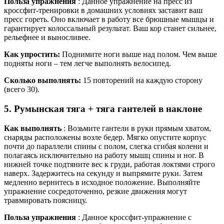
Польза упражнения
: Данное упражнение на пресс из
кроссфит-тренировки в домашних условиях заставит ваш
пресс гореть. Оно включает в работу все брюшные мышцы и
гарантирует колоссальный результат. Ваш кор станет сильнее,
рельефнее и выносливее.
Как упростить:
Поднимите ноги выше над полом. Чем выше
подняты ноги – тем легче выполнять велосипед.
Сколько выполнять:
15 повторений на каждую сторону
(всего 30).
5. Румынская тяга + тяга гантелей в наклоне
Как выполнять
: Возьмите гантели в руки прямым хватом,
снаряды расположены возле бедер. Мягко опустите корпус
почти до параллели спины с полом, слегка сгибая колени и
полагаясь исключительно на работу мышц спины и ног. В
нижней точке подтяните вес к груди, работая локтями строго
наверх. Задержитесь на секунду и выпрямите руки. Затем
медленно вернитесь в исходное положение. Выполняйте
упражнение сосредоточенно, резкие движения могут
травмировать поясницу.
Польза упражнения
: Данное кроссфит-упражнение с