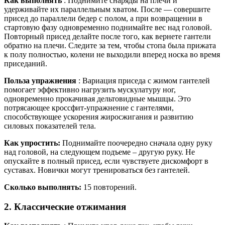
Как выполнять
: Поднимите снаряды на плечи и
удерживайте их параллельным хватом. После — совершите
присед до параллели бедер с полом, а при возвращении в
стартовую фазу одновременно поднимайте вес над головой.
Повторный присед делайте после того, как вернете гантели
обратно на плечи. Следите за тем, чтобы стопа была прижата
к полу полностью, колени не выходили вперед носка во время
приседаний.
Польза упражнения
: Вариация приседа с жимом гантелей
помогает эффективно нагрузить мускулатуру ног,
одновременно прокачивая дельтовидные мышцы. Это
потрясающее кроссфит-упражнение с гантелями,
способствующее ускорения жиросжигания и развитию
силовых показателей тела.
Как упростить:
Поднимайте поочередно сначала одну руку
над головой, на следующем подъеме – другую руку. Не
опускайте в полный присед, если чувствуете дискомфорт в
суставах. Новички могут тренироваться без гантелей.
Сколько выполнять:
15 повторений.
2. Классические отжимания