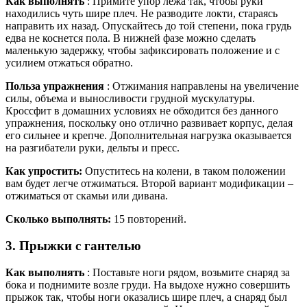
Как выполнять
: Примите упор лежа так, чтобы руки
находились чуть шире плеч. Не разводите локти, стараясь
направить их назад. Опускайтесь до той степени, пока грудь
едва не коснется пола. В нижней фазе можно сделать
маленькую задержку, чтобы зафиксировать положение и с
усилием отжаться обратно.
Польза упражнения
: Отжимания направлены на увеличение
силы, объема и выносливости грудной мускулатуры.
Кроссфит в домашних условиях не обходится без данного
упражнения, поскольку оно отлично развивает корпус, делая
его сильнее и крепче. Дополнительная нагрузка оказывается
на разгибатели руки, дельты и пресс.
Как упростить:
Опуститесь на колени, в таком положении
вам будет легче отжиматься. Второй вариант модификации –
отжиматься от скамьи или дивана.
Сколько выполнять:
15 повторений.
3. Прыжки с гантелью
Как выполнять
: Поставьте ноги рядом, возьмите снаряд за
бока и поднимите возле груди. На выдохе нужно совершить
прыжок так, чтобы ноги оказались шире плеч, а снаряд был