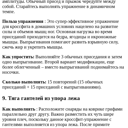
амплитуды. Обычный присед и прыжок чередуйте между
собой. Старайтесь выполнять упражнение в динамичном
темпе.
Польза упражнения
: Это супер-эффективное упражнение
для кроссфита в домашних условиях нацелено на развитие
силы и объемов мышц ног. Основная нагрузка во время
приседаний приходится на бедра, ягодицы и икроножные
мышцы. Выпрыгивания помогают развить взрывную силу,
сжечь жир и укрепить мышцы.
Как упростить:
Выполняйте 3 обычных приседания и затем
одно выпрыгивание. Второй вариант модификации, еще
более облегченный – вместо выпрыгиваний поднимайтесь на
носочки.
Сколько выполнять:
15 повторений (15 обычных
приседаний + 15 приседаний с выпрыгиваниями).
9. Тяга гантелей из упора лежа
Как выполнять
: Расположите снаряды на коврике грифами
параллельно друг другу. Важно разместить их чуть шире
уровня плеч, поскольку данное кроссфит-упражнение с
гантелями выполняется из упора лежа. После примите