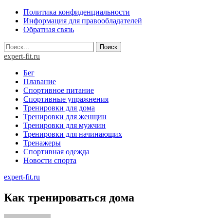
Skip
Политика конфиденциальности
to
Информация для правообладателей
content
Обратная связь
Найти:
expert-fit.ru
Бег
Плавание
Спортивное питание
Спортивные упражнения
Тренировки для дома
Тренировки для женщин
Тренировки для мужчин
Тренировки для начинающих
Тренажеры
Спортивная одежда
Новости спорта
expert-fit.ru
Как тренироваться дома