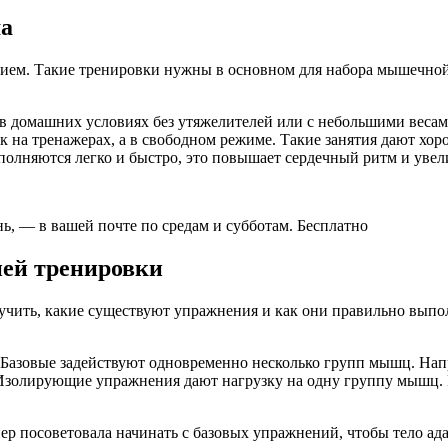
ма
нием. Такие тренировки нужны в основном для набора мышечной 
 домашних условиях без утяжелителей или с небольшими весами.
 на тренажерах, а в свободном режиме. Такие занятия дают хо
полняются легко и быстро, это повышает сердечный ритм и увел
нь, — в вашей почте по средам и субботам. Бесплатно
ей тренировки
учить, какие существуют упражнения и как они правильно выпол
Базовые задействуют одновременно несколько групп мышц. Напр
Изолирующие упражнения дают нагрузку на одну группу мышц.
ер посоветовала начинать с базовых упражнений, чтобы тело адап