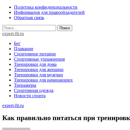
Skip
Политика конфиденциальности
to
Информация для правообладателей
content
Обратная связь
Найти:
expert-fit.ru
Бег
Плавание
Спортивное питание
Спортивные упражнения
Тренировки для дома
Тренировки для женщин
Тренировки для мужчин
Тренировки для начинающих
Тренажеры
Спортивная одежда
Новости спорта
expert-fit.ru
Как правильно питаться при трениров