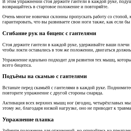
В этом упражнении стоя держите гантели в каждой руке, поду
возвращайтесь в стартовое положение и повторяйте.
Очень многие новички склонны пропускать работу со стопой,
гарантировать, что вы развиваете свои ноги также, как если б
Сгибание рук на бицепс с гантелями
Стоя держите гантели в каждой руке, удерживайте ваши плечи 
чтобы локти оставались в том же положении, двигаться должны
Упражнение идеально подходит для развития тех мышц, которы
всего бицепса.
Подъёмы на скамью с гантелями
Встаньте перед скамьёй с гантелями в каждой руке. Поднимитес
повторите упражнение с другой стороны снаряда.
Активация всех верхних мышц ног (ягодиц, четырёхглавых мыш
этому же, благодаря низкой нагрузке, оно не приводит к трав
Упражнение планка
Займите положение для отжиманий, но опирайтесь на предплеч