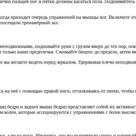
шечки пальцев ног и пятки должны касаться пола. Поднимайтесь
 когда приходит очередь упражнений на мышцы ног. Включите э
ы посещали тренажёрный зал.
неподвижными, поднимайте руки с грузом вверх до тех пор, пока
 только ваши предплечья. Сжимайте бицепс до предела, затем м
е вы желаете видеть перед зеркалом. Удерживая плечи неподви
ь на неё с помощью правой ноги, отталкиваясь от пятки, чтобы ц
ц бедра и задних мышц бедра) представляет собой их активност
мам колен, которые ассоциируются с упражнениями с более высоко
ья, а не на руки. Убедитесь, что вы выпрямили спину и напряг