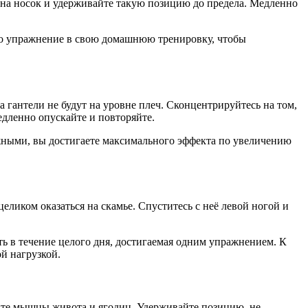
 на носок и удерживайте такую позицию до предела. Медленно
то упражнение в свою домашнюю тренировку, чтобы
 гантели не будут на уровне плеч. Сконцентрируйтесь на том,
едленно опускайте и повторяйте.
жными, вы достигаете максимального эффекта по увеличению
еликом оказаться на скамье. Спуститесь с неё левой ногой и
ь в течение целого дня, достигаемая одним упражнением. К
й нагрузкой.
айте мышцы живота и ягодиц. Удерживайте позицию, не