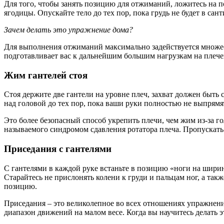
Для того, чтобы занять позицию для отжиманий, ложитесь на п
ягодицы. Опускайте тело до тех пор, пока грудь не будет в са
Зачем делать это упражнение дома?
Для выполнения отжиманий максимально задействуется множест
подготавливает вас к дальнейшим большим нагрузкам на плечев
Жим гантелей стоя
Стоя держите две гантели на уровне плеч, захват должен быть 
над головой до тех пор, пока ваши руки полностью не выпрямя
Это более безопасный способ укрепить плечи, чем жим из-за г
называемого синдромом сдавления ротатора плеча. Пропускать 
Приседания с гантелями
С гантелями в каждой руке встаньте в позицию «ноги на ширине
Старайтесь не прислонять колени к груди и пальцам ног, а так
позицию.
Приседания – это великолепное во всех отношениях упражнение
диапазон движений на малом весе. Когда вы научитесь делать 