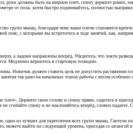
ол, руки должны быть на ширине плеч, спину держите ровно, так
нтиметре от пола, затем быстро поднимайтесь, полностью выпрямл
во групп мышц, благодаря чему ваши плечи становятся крепче 
ой пояс, с которыми вы встретитесь в ходе занятий, как, напр
сверху, а ладони направлены вперёд. Убедитесь, что локти разве
тся. Медленно вернитесь в стартовую позицию.
оловы. Новичок должен ставить цель не допустить растяжения пл
занятия так рано на начальных этапах работы с весом особенно
 плеч». Держите свою голову и спину прямо, садитесь в присед д
же не сгибайте спину и не наклоняйтесь вперёд, словно падаете.
, одно из лучших для укрепления всех групп мышц. Гантели поз
это, можете выйти на следующий уровень, приседая со штангой в 