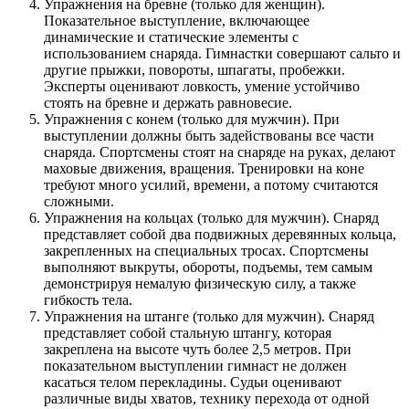
Упражнения на бревне (только для женщин).
Показательное выступление, включающее
динамические и статические элементы с
использованием снаряда. Гимнастки совершают сальто и
другие прыжки, повороты, шпагаты, пробежки.
Эксперты оценивают ловкость, умение устойчиво
стоять на бревне и держать равновесие.
Упражнения с конем (только для мужчин). При
выступлении должны быть задействованы все части
снаряда. Спортсмены стоят на снаряде на руках, делают
маховые движения, вращения. Тренировки на коне
требуют много усилий, времени, а потому считаются
сложными.
Упражнения на кольцах (только для мужчин). Снаряд
представляет собой два подвижных деревянных кольца,
закрепленных на специальных тросах. Спортсмены
выполняют выкруты, обороты, подъемы, тем самым
демонстрируя немалую физическую силу, а также
гибкость тела.
Упражнения на штанге (только для мужчин). Снаряд
представляет собой стальную штангу, которая
закреплена на высоте чуть более 2,5 метров. При
показательном выступлении гимнаст не должен
касаться телом перекладины. Судьи оценивают
различные виды хватов, технику перехода от одной