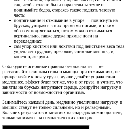
так, чтобы голени были параллельны земле и
поднимайте бедра, стараясь также поднять тазовую
часть;
подтягивание и отжимание в упоре — повиснуть на
брусьях, упираясь в них прямыми ногами, и таким
образом подтягиваться, потом можно отжиматься
вертикально, также держа прямые ноги на
перекладинах;
сам упор кистями или локтями под действием веса тела
укрепляет грудные, пресовые, спинные мышцы, и,
конечно, же руки.
Соблюдайте основные правила безопасности — не
растягивайте слишком сильно мышцы при отжиманиях, не
прикрепляйте к поясу грузы, лучше делайте упражнения
медленнее, эффект будет тот же, что и от груза, и учтите, что
занятия на брусьях нагружают сердце, дозируйте нагрузку в
зависимости от возможностей организма.
Занимайтесь каждый день, медленно увеличивая нагрузку, и
мышцы станут не только сильными, но и рельефными.
Больших результатов в занятиях на снарядах можно достичь,
только занимаясь на гимнастических кольцах.