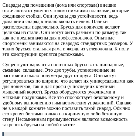
Снаряды для помещения (дома или спортзала) внешне
отличаются от уличных только нижними планками, которые
соединяют стойки. Они нужны для устойчивости, ведь
домашний снаряд в землю вкопать нельзя. Планки
расположены параллельно. Брусья для новичков делают
целиком из стали. Они могут быть разными по размеру, так
как не предназначены для профессионалов. Опытные
спортсмены занимаются на снарядах стандартных размеров. У
таких брусьев стальная рама и жердь из углеволокна. К полу
эти конструкции крепятся растяжками.
Существуют варианты настенных брусьев: стационарные,
съемные, складные. Это две трубы, установленные на
расстоянии около полуметра друг от друга. Они могут
регулироваться по ширине, что делает их универсальными как
для новичков, так и для профи (у последних крупный
мышечный корсет). Брусья оборудуются рукоятками и
мягкими подушками. Все это способствует безопасному и
удобному выполнению гимнастических упражнений. Однако
не в каждой комнате можно поставить такой снаряд. Обычно
его крепят болтами только на кирпичную либо бетонную
стену. Несомненным преимуществом является возможность
закрепить брусья на любой высоте.