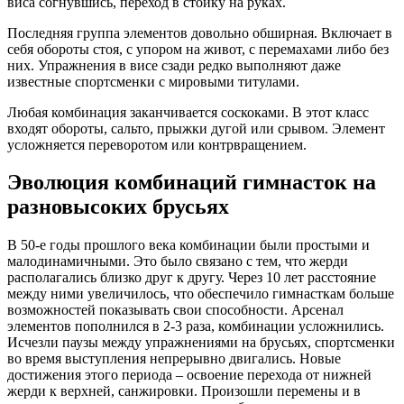
виса согнувшись, переход в стойку на руках.
Последняя группа элементов довольно обширная. Включает в
себя обороты стоя, с упором на живот, с перемахами либо без
них. Упражнения в висе сзади редко выполняют даже
известные спортсменки с мировыми титулами.
Любая комбинация заканчивается соскоками. В этот класс
входят обороты, сальто, прыжки дугой или срывом. Элемент
усложняется переворотом или контрвращением.
Эволюция комбинаций гимнасток на
разновысоких брусьях
В 50-е годы прошлого века комбинации были простыми и
малодинамичными. Это было связано с тем, что жерди
располагались близко друг к другу. Через 10 лет расстояние
между ними увеличилось, что обеспечило гимнасткам больше
возможностей показывать свои способности. Арсенал
элементов пополнился в 2-3 раза, комбинации усложнились.
Исчезли паузы между упражнениями на брусьях, спортсменки
во время выступления непрерывно двигались. Новые
достижения этого периода – освоение перехода от нижней
жерди к верхней, санжировки. Произошли перемены и в