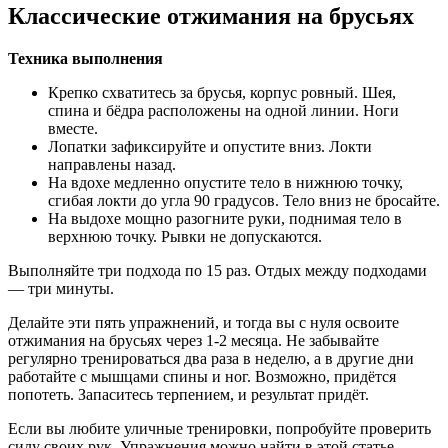
Классические отжимания на брусьях
Техника выполнения
Крепко схватитесь за брусья, корпус ровный. Шея,
спина и бёдра расположены на одной линии. Ноги
вместе.
Лопатки зафиксируйте и опустите вниз. Локти
направлены назад.
На вдохе медленно опустите тело в нижнюю точку,
сгибая локти до угла 90 градусов. Тело вниз не бросайте.
На выдохе мощно разогните руки, поднимая тело в
верхнюю точку. Рывки не допускаются.
Выполняйте три подхода по 15 раз. Отдых между подходами
— три минуты.
Делайте эти пять упражнений, и тогда вы с нуля освоите
отжимания на брусьях через 1-2 месяца. Не забывайте
регулярно тренироваться два раза в неделю, а в другие дни
работайте с мышцами спины и ног. Возможно, придётся
попотеть. Запаситесь терпением, и результат придёт.
Если вы любите уличные тренировки, попробуйте проверить
силу своих рук. Упражнения можно найти в этой статье.