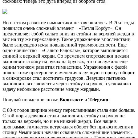
соскоках: теперь это дуга вперед из оборота стоя.
Но на этом развитие гимнастики не завершилось. В 70-е годы
появился очень сложный элемент – «Петля Корбут». Он
представляет собой сальто вниз из стойки на верхней жерди в
вис на эту же перекладину. Такое упражнение впоследствии
было запрещено из-за повышенной травмоопасности. Еще
одно новшество – «Сальто Радохлы», которое выполняется
спиной к верхней жерди. Со временем спортсменки начали
выполнять стойку на руках на брусьях, что послужило еще
одним толчком развития гимнастики. Упражнения с фазой
полета тоже претерпели изменения в лучшую сторону: оборот
в санжировке стал достигать градусов. Девушки пытались
выполнять все элементы через стойку на руках, а усложняло
задачу небольшое расстояние между жердями.
Получай новые прогнозы:
Вконтакте
и
Telegram
.
С 80-х годов ширина между перекладинами стала еще больше.
С той поры девушки стали выполнять стойку на руках не
только на верхней, но и на нижней жерди. Все чаще в
программе гимнасток встречался оборот без прикосновения в
стойку. Чемпионки начали осваивать сложнейшие элементы,
которые перненимали другие спортсмены. Например, перелет