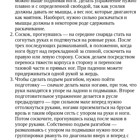
можно выше поднимая ноги. Делать упражнение нужно
плавно и с определенной свободой, так как усилия
должны давать не мышцы, а вес ног, которые двигаются
как маятник. Наоборот, нужно сильно раскачаться и
мышцы должны в некотором роде сдерживать
раскачивание.
Соскок, прогнувшись — на середине снаряда стать на
согнутых руках и подтянуться на ровные руки. После
трех последующих размахиваний, в положении, когда
ноги будут над перекладиной за спиной, соскочить на
правую или левую сторону. Соскок делаем посредством
переноса тяжести корпуса в сторону и переносом
тазовой части и прямых ног. При падении можете
придерживаться одной рукой за жердь.
Чтобы сделать подъем разгибом, нужно пойти
подготовку — сначале делать махи ногами, при том, что
руки находятся в упоре на ладони и подмышки. Второе
подготовительное упражнение делается в русле
предыдущего — при сильном махе вперед нужно
оттолкнуться руками, ногами приземлиться на брусья
врозь и таким образом сесть с упором на руки и ноги.
Потом соскочите, прогнувшись назад после махов в
упоре руками. Собственно подъем разгибом —
размахиваясь с упором на подмышки нужно после
группировки рвануть по диагонали вверх и вперед с