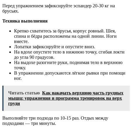
Перед упражнением зафиксируйте эспандер 20-30 кг на
брусьях.
Техника выполнения
Крепко схватитесь за брусья, корпус ровный. Шея,
спина и бёдра расположены на одной линии. Ноги
вместе.
Лопатки зафиксируйте и опустите вниз.
На вдохе опустите тело в нижнюю точку, сгибая локти
до угла 90 градусов.
На выдохе разогните руки, поднимая тело в верхнюю
точку.
В упражнении допускаются лёгкие рывки при помощи
ног.
Читать статью
Как накачать верхнюю часть грудных
мышц: упражнения и программа тренировок на верх
груди
Выполняйте три подхода по 10-15 раз. Отдых между
подходами — три минуты.