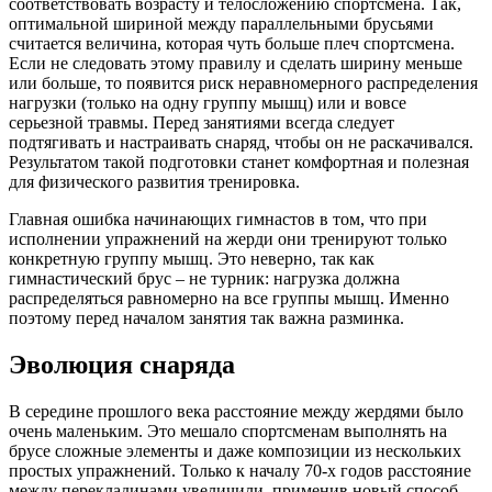
соответствовать возрасту и телосложению спортсмена. Так,
оптимальной шириной между параллельными брусьями
считается величина, которая чуть больше плеч спортсмена.
Если не следовать этому правилу и сделать ширину меньше
или больше, то появится риск неравномерного распределения
нагрузки (только на одну группу мышц) или и вовсе
серьезной травмы. Перед занятиями всегда следует
подтягивать и настраивать снаряд, чтобы он не раскачивался.
Результатом такой подготовки станет комфортная и полезная
для физического развития тренировка.
Главная ошибка начинающих гимнастов в том, что при
исполнении упражнений на жерди они тренируют только
конкретную группу мышц. Это неверно, так как
гимнастический брус – не турник: нагрузка должна
распределяться равномерно на все группы мышц. Именно
поэтому перед началом занятия так важна разминка.
Эволюция снаряда
В середине прошлого века расстояние между жердями было
очень маленьким. Это мешало спортсменам выполнять на
брусе сложные элементы и даже композиции из нескольких
простых упражнений. Только к началу 70-х годов расстояние
между перекладинами увеличили, применив новый способ