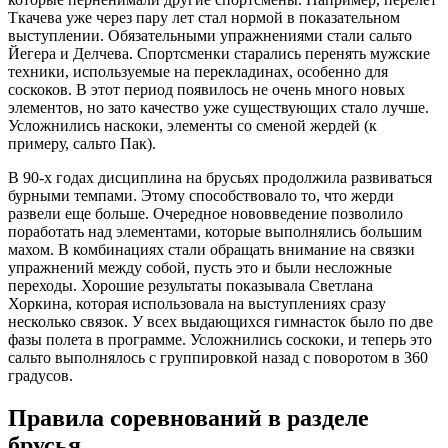
Ткачева уже через пару лет стал нормой в показательном
выступлении. Обязательными упражнениями стали сальто
Йегера и Делчева. Спортсменки старались перенять мужские
техники, используемые на перекладинах, особенно для
соскоков. В этот период появилось не очень много новых
элементов, но зато качество уже существующих стало лучше.
Усложнились наскоки, элементы со сменой жердей (к
примеру, сальто Пак).
В 90-х годах дисциплина на брусьях продолжила развиваться
бурными темпами. Этому способствовало то, что жерди
развели еще больше. Очередное нововведение позволило
поработать над элементами, которые выполнялись большим
махом. В комбинациях стали обращать внимание на связки
упражнений между собой, пусть это и были несложные
переходы. Хорошие результаты показывала Светлана
Хоркина, которая использовала на выступлениях сразу
несколько связок. У всех выдающихся гимнасток было по две
фазы полета в программе. Усложнились соскоки, и теперь это
сальто выполнялось с группировкой назад с поворотом в 360
градусов.
Правила соревнований в разделе
брусья