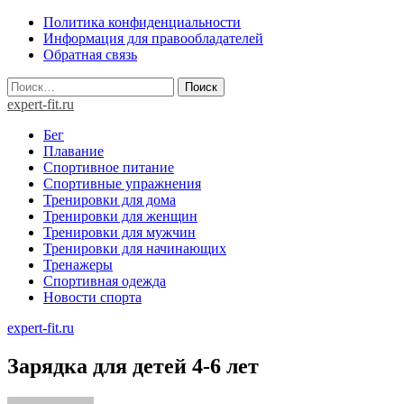
Skip
Политика конфиденциальности
to
Информация для правообладателей
content
Обратная связь
Найти:
expert-fit.ru
Бег
Плавание
Спортивное питание
Спортивные упражнения
Тренировки для дома
Тренировки для женщин
Тренировки для мужчин
Тренировки для начинающих
Тренажеры
Спортивная одежда
Новости спорта
expert-fit.ru
Зарядка для детей 4-6 лет