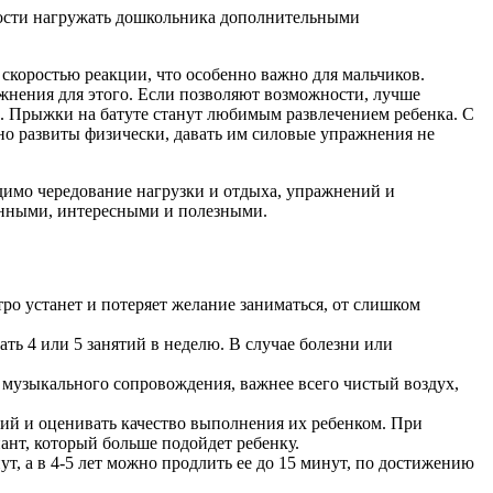
ности нагружать дошкольника дополнительными
скоростью реакции, что особенно важно для мальчиков.
ажнения для этого. Если позволяют возможности, лучше
и. Прыжки на батуте станут любимым развлечением ребенка. С
но развиты физически, давать им силовые упражнения не
одимо чередование нагрузки и отдыха, упражнений и
енными, интересными и полезными.
о устанет и потеряет желание заниматься, от слишком
ь 4 или 5 занятий в неделю. В случае болезни или
и музыкального сопровождения, важнее всего чистый воздух,
ий и оценивать качество выполнения их ребенком. При
ант, который больше подойдет ребенку.
ут, а в 4-5 лет можно продлить ее до 15 минут, по достижению