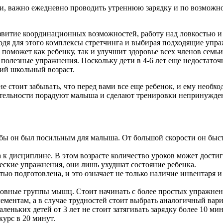
и, важно ежедневно проводить утреннюю зарядку и по возмож
звитие координационных возможностей, работу над ловкостью и 
водя для этого комплексы стретчинга и выбирая подходящие упр
поможет как ребенку, так и улучшит здоровье всех членов семь
олезные упражнения. Поскольку дети в 4-6 лет еще недостаточ
ий школьный возраст.
 стоит забывать, что перед вами все еще ребенок, и ему необх
ятельности порадуют малыша и сделают тренировки непринужд
бы он был посильным для малыша. От большой скорости он быстр
.
 дисциплине. В этом возрасте количество уроков может достигат
ские упражнения, они лишь ухудшат состояние ребенка.
ью подготовлена, и это означает не только наличие инвентаря 
сновные группы мышц. Стоит начинать с более простых упражнен
ментам, а в случае трудностей стоит выбрать аналогичный вари
еньких детей от 3 лет не стоит затягивать зарядку более 10 мин
курс в 20 минут.