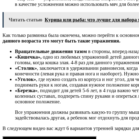
в качестве усложнения можно использовать мяч для более
Читать статью
Курица или рыба: что лучше для набор
Как только разминка была окончена, можно перейти к основн
данного возраста это могут быть такие упражнения.
Вращательные движения тазом
в стороны, вперед-наза
«Кошечка»,
одно из любимых упражнений детей данного 
головы, когда кошка злая. 4-8 раз для данного упражнения
«Столик»
, заключается в удерживании равновесия, когд
конечности (левая рука и правая нога и наоборот). Нужн
«Уголок»
, где нужно создать из корпуса и ног угол, для
поднимать руки к ногам, создавая нужное положение кор
«Березка»
, подходит для детей 5-6 лет, в 4 года важно 
коленных суставах, подпереть спину руками и опереться 
основное положение.
Все упражнения должны развивать какую-то группу мышц
задействовалась другая, а ребенок мог отдохнуть для пр
В следующем видео вас ждут 6 вариантов утренней зарядки для