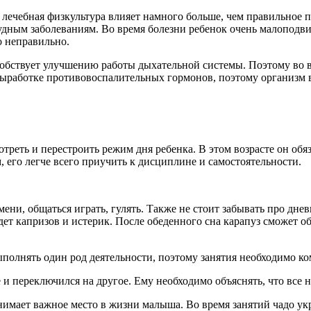
ечебная физкультура влияет намного больше, чем правильное пи
дным заболеваниям. Во время болезни ребенок очень малоподви
о неправильно.
обствует улучшению работы дыхательной системы. Поэтому во вр
выработке противовоспалительных гормонов, поэтому организм 
треть и перестроить режим дня ребенка. В этом возрасте он обя
 его легче всего приучить к дисциплине и самостоятельности.
ни, общаться играть, гулять. Также не стоит забывать про днев
удет капризов и истерик. После обеденного сна карапуз сможет об
выполнять один род деятельности, поэтому занятия необходимо 
 и переключился на другое. Ему необходимо объяснять, что все 
анимает важное место в жизни малыша. Во время занятий чадо у