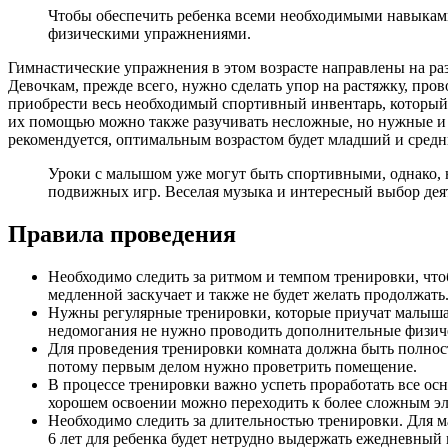
Чтобы обеспечить ребенка всеми необходимыми навыкам
физическими упражнениями.
Гимнастические упражнения в этом возрасте направлены на ра
Девочкам, прежде всего, нужно сделать упор на растяжку, про
приобрести весь необходимый спортивный инвентарь, который 
их помощью можно также разучивать несложные, но нужные и п
рекомендуется, оптимальным возрастом будет младший и средн
Уроки с малышом уже могут быть спортивными, однако, не
подвижных игр. Веселая музыка и интересный выбор де
Правила проведения
Необходимо следить за ритмом и темпом тренировки, что
медленной заскучает и также не будет желать продолжать
Нужны регулярные тренировки, которые приучат малыша к
недомогания не нужно проводить дополнительные физиче
Для проведения тренировки комната должна быть полност
потому первым делом нужно проветрить помещение.
В процессе тренировки важно успеть проработать все о
хорошем освоении можно переходить к более сложным эле
Необходимо следить за длительностью тренировки. Для мал
6 лет для ребенка будет нетрудно выдержать ежедневный 