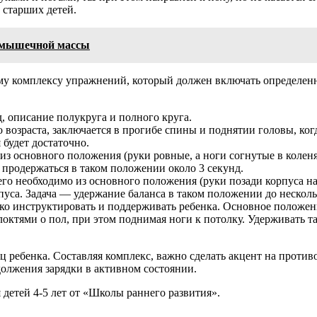
 старших детей.
а мышечной массы
ому комплексу упражнений, который должен включать определе
д, описание полукруга и полного круга.
возраста, заключается в прогибе спины и поднятии головы, ког
 будет достаточно.
а из основного положения (руки ровные, а ноги согнутые в кол
о продержаться в таком положении около 3 секунд.
 чего необходимо из основного положения (руки позади корпуса н
пуса. Задача — удержание баланса в таком положении до нескол
четко инструктировать и поддерживать ребенка. Основное положени
локтями о пол, при этом поднимая ноги к потолку. Удерживать та
 ребенка. Составляя комплекс, важно сделать акцент на проти
одолжения зарядки в активном состоянии.
 детей 4-5 лет от «Школы раннего развития».