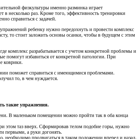
вительной физкультуры именно разминка играет
ет в несколько раз. Кроме того, эффективность тренировки
нно справиться с задачей.
х упражнений ребенку нужно передохнуть и провести комплекс
ту, то стоит заложить основы осанки, чтобы в будущем с этим
 где комплекс разрабатывается с учетом конкретной проблемы и
рые помогут избавиться от конкретной патологии. При
е коврики.
дении поможет справиться с имеющимися проблемами.
лучил то, в чем нуждается.
ть такие упражнения.
лени. В маленьком помещении можно пройти так в оба конца
ри этом таз вверх. Сформировав телом подобие горы, нужно
ти первыми, а руки догонять.
го, необходимо продвигаться в таком положении вперед и назад,