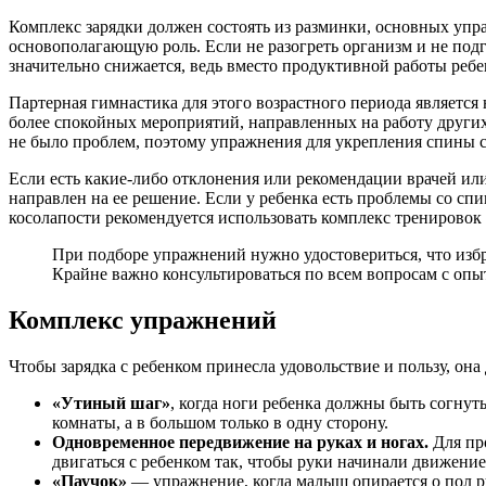
Комплекс зарядки должен состоять из разминки, основных упр
основополагающую роль. Если не разогреть организм и не подго
значительно снижается, ведь вместо продуктивной работы ребен
Партерная гимнастика для этого возрастного периода являетс
более спокойных мероприятий, направленных на работу других 
не было проблем, поэтому упражнения для укрепления спины с
Если есть какие-либо отклонения или рекомендации врачей или
направлен на ее решение. Если у ребенка есть проблемы со спи
косолапости рекомендуется использовать комплекс тренировок 
При подборе упражнений нужно удостовериться, что изб
Крайне важно консультироваться по всем вопросам с опы
Комплекс упражнений
Чтобы зарядка с ребенком принесла удовольствие и пользу, он
«Утиный шаг»
, когда ноги ребенка должны быть согнут
комнаты, а в большом только в одну сторону.
Одновременное передвижение на руках и ногах.
Для про
двигаться с ребенком так, чтобы руки начинали движение,
«Паучок»
— упражнение, когда малыш опирается о пол рук