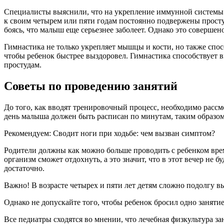
Специалисты выяснили, что на укрепление иммунной системы л
к своим четырем или пяти годам постоянно подвержены просту
боясь, что малыш еще серьезнее заболеет. Однако это совершен
Гимнастика не только укрепляет мышцы и кости, но также спос
чтобы ребенок быстрее выздоровел. Гимнастика способствует 
простудам.
Советы по проведению занятий
До того, как вводят тренировочный процесс, необходимо рассмо
день малыша должен быть расписан по минутам, таким образом,
Рекомендуем: Сводит ноги при ходьбе: чем вызван симптом?
Родители должны как можно больше проводить с ребенком време
организм сможет отдохнуть, а это значит, что в этот вечер не б
достаточно.
Важно! В возрасте четырех и пяти лет детям сложно подолгу 
Однако не допускайте того, чтобы ребенок бросил одно занятие
Все педиатры сходятся во мнении, что лечебная физкультура з