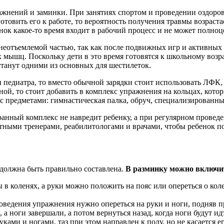
ажнений и заминки. При занятиях спортом и проведении оздоро
товить его к работе, то вероятность получения травмы возраста
ок какое-то время входит в рабочий процесс и не может полноце
я неотъемлемой частью, так как после подвижных игр и активны
мышц. Поскольку дети в это время готовятся к школьному возрас
танут одними из основных для шестилеток.
 педиатра, то вместо обычной зарядки стоит использовать ЛФК,
ной, то стоит добавить в комплекс упражнения на кольцах, кото
с предметами: гимнастическая палка, обруч, специализированны
ранный комплекс не навредит ребенку, а при регулярном прове
тными тренерами, реабилитологами и врачами, чтобы ребенок по
а должна быть правильно составлена.
В разминку можно включи
ы в коленях, а руки можно положить на пояс или опереться о ко
ведения упражнения нужно опереться на руки и ноги, подняв п
 а ноги завершали, а потом вернуться назад, когда ноги будут ид
ами и ногами, таз при этом направлен к полу, но не касается е