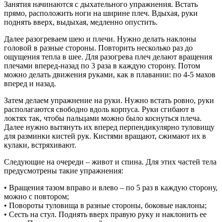
Занятия начинаются с дыхательного упражнения. Встать
прямо, расположить ноги на ширине плеч. Вдыхая, руки
поднять вверх, выдыхая, медленно опустить.
Далее разогреваем шею и плечи. Нужно делать наклоны
головой в разные стороны. Повторить несколько раз до
ощущения тепла в шее. Для разогрева плеч делают вращения
плечами вперед-назад по 3 раза в каждую сторону. Потом
можно делать движения руками, как в плавании: по 4-5 махов
вперед и назад.
Затем делаем упражнение на руки. Нужно встать ровно, руки
располагаются свободно вдоль корпуса. Руки сгибают в
локтях так, чтобы пальцами можно было коснуться плеча.
Далее нужно вытянуть их вперед перпендикулярно туловищу
для разминки кистей рук. Кистями вращают, сжимают их в
кулаки, встряхивают.
Следующие на очереди – живот и спина. Для этих частей тела
предусмотрены такие упражнения:
• Вращения тазом вправо и влево – по 5 раз в каждую сторону,
можно с повтором;
• Повороты туловища в разные стороны, боковые наклоны;
• Сесть на стул. Поднять вверх правую руку и наклонить ее