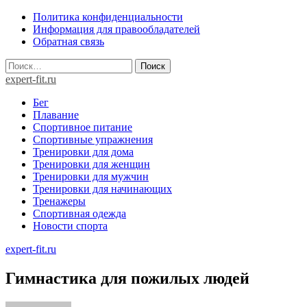
Skip
Политика конфиденциальности
to
Информация для правообладателей
content
Обратная связь
Найти:
expert-fit.ru
Бег
Плавание
Спортивное питание
Спортивные упражнения
Тренировки для дома
Тренировки для женщин
Тренировки для мужчин
Тренировки для начинающих
Тренажеры
Спортивная одежда
Новости спорта
expert-fit.ru
Гимнастика для пожилых людей