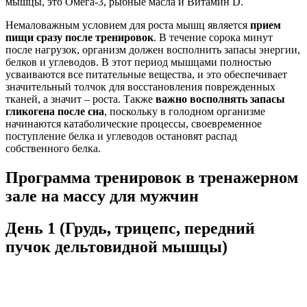
мышцы, это Омега-3, рыбные масла и Витамин D.
Немаловажным условием для роста мышц является
прием
пищи сразу после тренировок
. В течение сорока минут
после нагрузок, организм должен восполнить запасы энергии,
белков и углеводов. В этот период мышцами полностью
усваиваются все питательные вещества, и это обеспечивает
значительный толчок для восстановления поврежденных
тканей, а значит – роста. Также
важно восполнять запасы
гликогена после сна
, поскольку в голодном организме
начинаются катаболические процессы, своевременное
поступление белка и углеводов остановят распад
собственного белка.
Программа тренировок в тренажерном
зале на массу для мужчин
День 1 (Грудь, трицепс, передний
пучок дельтовидной мышцы)