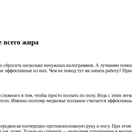
 всего жира
ие сбросить несколько ненужных килограммов. А лучшими помощ
е эффективные из них. Чем не повод тут же начать работу? При
ложного в том, чтобы просто ползать по полу. Ведь с этим легко
ое тело. Именно поэтому медвежье ползание считается эффективн
 передвигая поочередно противоположную руку и ногу. При этом
, и так далее. Только не спешите — выполняя упражнение в медле