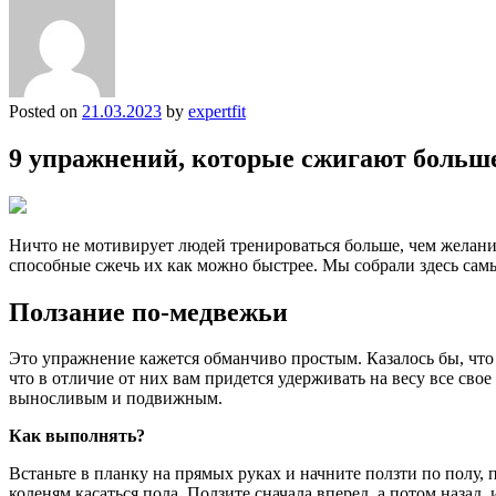
Posted on
21.03.2023
by
expertfit
9 упражнений, которые сжигают больше
Ничто не мотивирует людей тренироваться больше, чем желан
способные сжечь их как можно быстрее. Мы собрали здесь самы
Ползание по-медвежьи
Это упражнение кажется обманчиво простым. Казалось бы, что с
что в отличие от них вам придется удерживать на весу все св
выносливым и подвижным.
Как выполнять?
Встаньте в планку на прямых руках и начните ползти по полу,
коленям касаться пола. Ползите сначала вперед, а потом назад