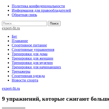
Skip
Политика конфиденциальности
to
Информация для правообладателей
content
Обратная связь
Найти:
expert-fit.ru
Бег
Плавание
Спортивное питание
Спортивные упражнения
Тренировки для дома
Тренировки для женщин
Тренировки для мужчин
Тренировки для начинающих
Тренажеры
Спортивная одежда
Новости спорта
expert-fit.ru
9 упражнений, которые сжигают больше