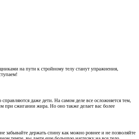
никами на пути к стройному телу станут упражнения,
ступаем!
 справляются даже дети. На самом деле все осложняется тем,
ым при сжигании жира. Но оно также делает вас более
 не забывайте держать спину как можно ровнее и не позволяйте
нном темпе, вы даете еще большую нагрузку на все тело.