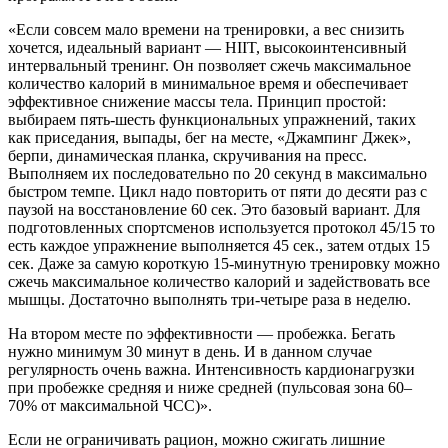
«Если совсем мало времени на тренировки, а вес снизить
хочется, идеальный вариант — HIIT, высокоинтенсивный
интервальный тренинг. Он позволяет сжечь максимальное
количество калорий в минимальное время и обеспечивает
эффективное снижение массы тела. Принцип простой:
выбираем пять-шесть функциональных упражнений, таких
как приседания, выпады, бег на месте, «Джампинг Джек»,
берпи, динамическая планка, скручивания на пресс.
Выполняем их последовательно по 20 секунд в максимально
быстром темпе. Цикл надо повторить от пяти до десяти раз с
паузой на восстановление 60 сек. Это базовый вариант. Для
подготовленных спортсменов используется протокол 45/15 то
есть каждое упражнение выполняется 45 сек., затем отдых 15
сек. Даже за самую короткую 15-минутную тренировку можно
сжечь максимальное количество калорий и задействовать все
мышцы. Достаточно выполнять три-четыре раза в неделю.
На втором месте по эффективности — пробежка. Бегать
нужно минимум 30 минут в день. И в данном случае
регулярность очень важна. Интенсивность кардионагрузки
при пробежке средняя и ниже средней (пульсовая зона 60–
70% от максимальной ЧСС)».
Если не ограничивать рацион, можно сжигать лишние