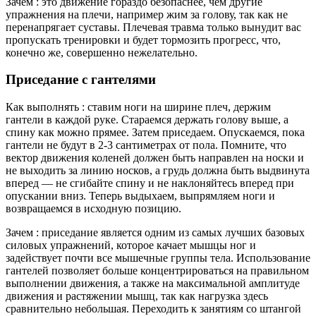
Зачем : это движение гораздо безопаснее, чем другие
упражнения на плечи, например жим за голову, так как не
перенапрягает суставы. Плечевая травма только вынудит вас
пропускать тренировки и будет тормозить прогресс, что,
конечно же, совершенно нежелательно.
Приседание с гантелями
Как выполнять : ставим ноги на ширине плеч, держим
гантели в каждой руке. Стараемся держать голову выше, а
спину как можно прямее. Затем приседаем. Опускаемся, пока
гантели не будут в 2-3 сантиметрах от пола. Помните, что
вектор движения коленей должен быть направлен на носки и
не выходить за линию носков, а грудь должна быть выдвинута
вперед — не сгибайте спину и не наклоняйтесь вперед при
опускании вниз. Теперь выдыхаем, выпрямляем ноги и
возвращаемся в исходную позицию.
Зачем : приседание является одним из самых лучших базовых
силовых упражнений, которое качает мышцы ног и
задействует почти все мышечные группы тела. Использование
гантелей позволяет больше концентрироваться на правильном
выполнении движения, а также на максимальной амплитуде
движения и растяжении мышц, так как нагрузка здесь
сравнительно небольшая. Переходить к занятиям со штангой