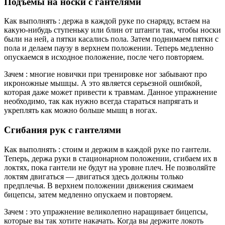
Подъемы на носки с гантелями
Как выполнять : держа в каждой руке по снаряду, встаем на
какую-нибудь ступеньку или блин от штанги так, чтобы носки
были на ней, а пятки касались пола. Затем поднимаем пятки с
пола и делаем паузу в верхнем положении. Теперь медленно
опускаемся в исходное положение, после чего повторяем.
Зачем : многие новички при тренировке ног забывают про
икроножные мышцы. А это является серьезной ошибкой,
которая даже может привести к травмам. Данное упражнение
необходимо, так как нужно всегда стараться напрягать и
укреплять как можно больше мышц в ногах.
Сгибания рук с гантелями
Как выполнять : стоим и держим в каждой руке по гантели.
Теперь, держа руки в стационарном положении, сгибаем их в
локтях, пока гантели не будут на уровне плеч. Не позволяйте
локтям двигаться — двигаться здесь должны только
предплечья. В верхнем положении движения сжимаем
бицепсы, затем медленно опускаем и повторяем.
Зачем : это упражнение великолепно наращивает бицепсы,
которые вы так хотите накачать. Когда вы держите локоть