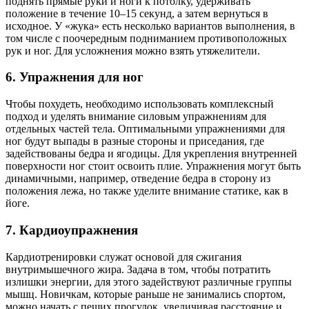
поднять прямые руки и ноги к потолку, удерживать
положение в течение 10–15 секунд, а затем вернуться в
исходное. У «жука» есть несколько вариантов выполнения, в
том числе с поочередным подниманием противоположных
рук и ног. Для усложнения можно взять утяжелители.
6. Упражнения для ног
Чтобы похудеть, необходимо использовать комплексный
подход и уделять внимание силовым упражнениям для
отдельных частей тела. Оптимальными упражнениями для
ног будут выпады в разные стороны и приседания, где
задействованы бедра и ягодицы. Для укрепления внутренней
поверхности ног стоит освоить плие. Упражнения могут быть
динамичными, например, отведение бедра в сторону из
положения лежа, но также уделите внимание статике, как в
йоге.
7. Кардиоупражнения
Кардиотренировки служат основой для сжигания
внутримышечного жира. Задача в том, чтобы потратить
излишки энергии, для этого задействуют различные группы
мышц. Новичкам, которые раньше не занимались спортом,
можно начать с пеших прогулок, увеличивая расстояние и