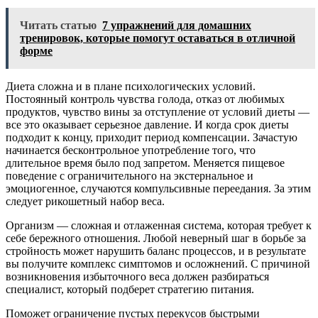
Читать статью
7 упражнений для домашних
тренировок, которые помогут оставаться в отличной
форме
Диета сложна и в плане психологических условий.
Постоянный контроль чувства голода, отказ от любимых
продуктов, чувство вины за отступление от условий диеты —
все это оказывает серьезное давление. И когда срок диеты
подходит к концу, приходит период компенсации. Зачастую
начинается бесконтрольное употребление того, что
длительное время было под запретом. Меняется пищевое
поведение с ограничительного на экстернальное и
эмоциогенное, случаются компульсивные переедания. За этим
следует рикошетный набор веса.
Организм — сложная и отлаженная система, которая требует к
себе бережного отношения. Любой неверный шаг в борьбе за
стройность может нарушить баланс процессов, и в результате
вы получите комплекс симптомов и осложнений. С причиной
возникновения избыточного веса должен разбираться
специалист, который подберет стратегию питания.
Поможет ограничение пустых перекусов быстрыми