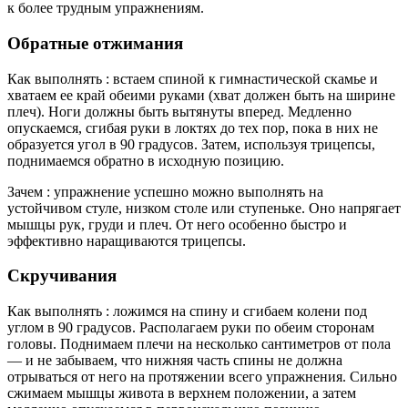
к более трудным упражнениям.
Обратные отжимания
Как выполнять : встаем спиной к гимнастической скамье и
хватаем ее край обеими руками (хват должен быть на ширине
плеч). Ноги должны быть вытянуты вперед. Медленно
опускаемся, сгибая руки в локтях до тех пор, пока в них не
образуется угол в 90 градусов. Затем, используя трицепсы,
поднимаемся обратно в исходную позицию.
Зачем : упражнение успешно можно выполнять на
устойчивом стуле, низком столе или ступеньке. Оно напрягает
мышцы рук, груди и плеч. От него особенно быстро и
эффективно наращиваются трицепсы.
Скручивания
Как выполнять : ложимся на спину и сгибаем колени под
углом в 90 градусов. Располагаем руки по обеим сторонам
головы. Поднимаем плечи на несколько сантиметров от пола
— и не забываем, что нижняя часть спины не должна
отрываться от него на протяжении всего упражнения. Сильно
сжимаем мышцы живота в верхнем положении, а затем