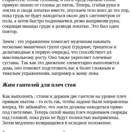
прямую линию от головы до пяток. Теперь, сгибая руки в
локтях и сводя лопатки вместе, опускаем тело вниз до тех пор,
пока грудь не будет находиться около двух сантиметров от
пола, а затем быстро поднимаемся, резко выпрямляя руки,
сокращая мышцы груди и разводя лопатки. Это был один
повтор.
Зачем : это упражнение помогает мужчинам накачать
несколько мышечных групп сразу (грудные, трицепсы и
дельтовидные в первую очередь), что способствует их
максимальному росту. Оно также укрепляет плечевые
суставы. Так как это движение элементарно выполняется
дома, оно поможет подготовить вас к более сложным и
тяжелым упражнениям, например к жиму лежа.
Жим гантелей для плеч стоя
Как выполнять : стоим и держим две гантели на уровне плеч
прямым хватом – то есть так, чтобы ладони были направлены
вперед. Не забывайте, что локти должны находиться прямо
под гантелями. Теперь силой мышц плеч поднимаем снаряды
над головой, пока руки не будут полностью выпрямлены.
Затем медленно возвращаемся в исходное положение.