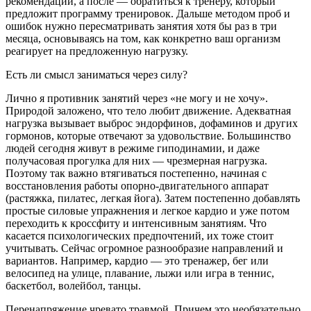
рекомендации, а после — обратиться к тренеру, который
предложит программу тренировок. Дальше методом проб и
ошибок нужно пересматривать занятия хотя бы раз в три
месяца, основываясь на том, как конкретно ваш организм
реагирует на предложенную нагрузку.
Есть ли смысл заниматься через силу?
Лично я противник занятий через «не могу и не хочу».
Природой заложено, что тело любит движение. Адекватная
нагрузка вызывает выброс эндорфинов, дофаминов и других
гормонов, которые отвечают за удовольствие. Большинство
людей сегодня живут в режиме гиподинамии, и даже
получасовая прогулка для них — чрезмерная нагрузка.
Поэтому так важно втягиваться постепенно, начиная с
восстановления работы опорно-двигательного аппарат
(растяжка, пилатес, легкая йога). Затем постепенно добавлять
простые силовые упражнения и легкое кардио и уже потом
переходить к кроссфиту и интенсивным занятиям. Что
касается психологических предпочтений, их тоже стоит
учитывать. Сейчас огромное разнообразие направлений и
вариантов. Например, кардио — это тренажер, бег или
велосипед на улице, плавание, лыжи или игра в теннис,
баскетбол, волейбол, танцы.
Перенапряжение чревато травмой. Причем это необязательно