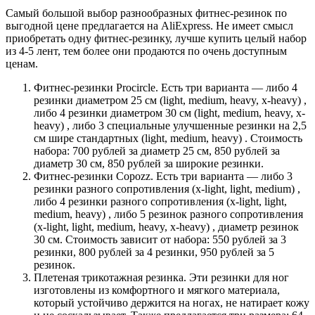
Самый большой выбор разнообразных фитнес-резинок по
выгодной цене предлагается на AliExpress. Не имеет смысл
приобретать одну фитнес-резинку, лучше купить целый набор
из 4-5 лент, тем более они продаются по очень доступным
ценам.
Фитнес-резинки Procircle. Есть три варианта — либо 4
резинки диаметром 25 см (light, medium, heavy, x-heavy) ,
либо 4 резинки диаметром 30 см (light, medium, heavy, x-
heavy) , либо 3 специальные улучшенные резинки на 2,5
см шире стандартных (light, medium, heavy) . Стоимость
набора: 700 рублей за диаметр 25 см, 850 рублей за
диаметр 30 см, 850 рублей за широкие резинки.
Фитнес-резинки Copozz. Есть три варианта — либо 3
резинки разного сопротивления (x-light, light, medium) ,
либо 4 резинки разного сопротивления (x-light, light,
medium, heavy) , либо 5 резинок разного сопротивления
(x-light, light, medium, heavy, x-heavy) , диаметр резинок
30 см. Стоимость зависит от набора: 550 рублей за 3
резинки, 800 рублей за 4 резинки, 950 рублей за 5
резинок.
Плетеная трикотажная резинка. Эти резинки для ног
изготовлены из комфортного и мягкого материала,
который устойчиво держится на ногах, не натирает кожу