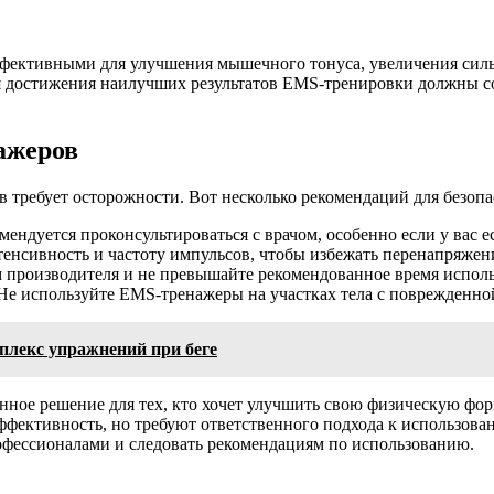
ффективными для улучшения мышечного тонуса, увеличения сил
ля достижения наилучших результатов EMS-тренировки должны 
ажеров
 требует осторожности. Вот несколько рекомендаций для безопа
ендуется проконсультироваться с врачом, особенно если у вас е
енсивность и частоту импульсов, чтобы избежать перенапряже
 производителя и не превышайте рекомендованное время исполь
е используйте EMS-тренажеры на участках тела с поврежденно
мплекс упражнений при беге
ое решение для тех, кто хочет улучшить свою физическую фор
фективность, но требуют ответственного подхода к использован
рофессионалами и следовать рекомендациям по использованию.