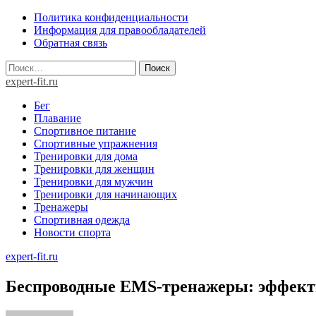
Skip
Политика конфиденциальности
to
Информация для правообладателей
content
Обратная связь
Найти:
expert-fit.ru
Бег
Плавание
Спортивное питание
Спортивные упражнения
Тренировки для дома
Тренировки для женщин
Тренировки для мужчин
Тренировки для начинающих
Тренажеры
Спортивная одежда
Новости спорта
expert-fit.ru
Беспроводные EMS-тренажеры: эффекти