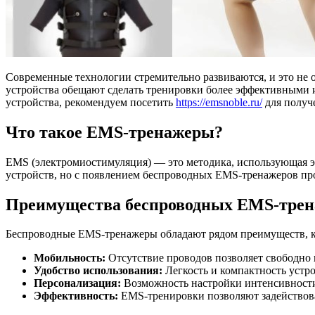
Современные технологии стремительно развиваются, и это н
устройства обещают сделать тренировки более эффективными и
устройства, рекомендуем посетить
https://emsnoble.ru/
для получ
Что такое EMS-тренажеры?
EMS (электромиостимуляция) — это методика, использующая 
устройств, но с появлением беспроводных EMS-тренажеров пр
Преимущества беспроводных EMS-трен
Беспроводные EMS-тренажеры обладают рядом преимуществ, к
Мобильность:
Отсутствие проводов позволяет свободно 
Удобство использования:
Легкость и компактность устр
Персонализация:
Возможность настройки интенсивности
Эффективность:
EMS-тренировки позволяют задействова