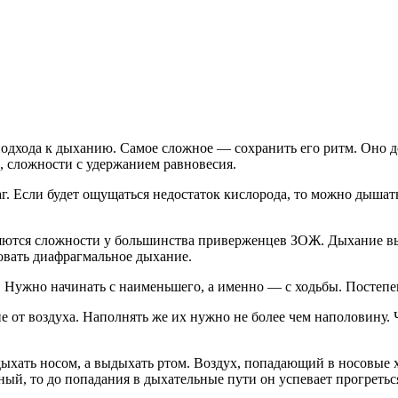
 подхода к дыханию. Самое сложное — сохранить его ритм. Оно д
 сложности с удержанием равновесия.
. Если будет ощущаться недостаток кислорода, то можно дышать 
ются сложности у большинства приверженцев ЗОЖ. Дыхание выхо
овать диафрагмальное дыхание.
. Нужно начинать с наименьшего, а именно — с ходьбы. Постепе
 от воздуха. Наполнять же их нужно не более чем наполовину. 
ыхать носом, а выдыхать ртом. Воздух, попадающий в носовые х
ный, то до попадания в дыхательные пути он успевает прогреть