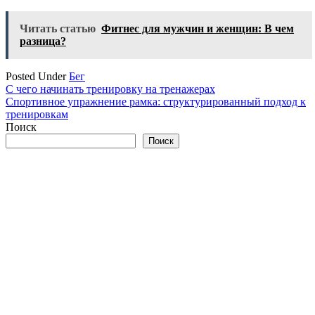
Читать статью
Фитнес для мужчин и женщин: В чем
разница?
Posted Under
Бег
Навигация
С чего начинать тренировку на тренажерах
Спортивное упражнение рамка: структурированный подход к
по
тренировкам
записям
Поиск
Поиск