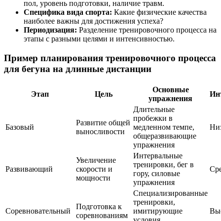
пол, уровень подготовки, наличие травм.
Специфика вида спорта:
Какие физические качества
наиболее важны для достижения успеха?
Периодизация:
Разделение тренировочного процесса на
этапы с разными целями и интенсивностью.
Пример планирования тренировочного процесса
для бегуна на длинные дистанции
Основные
Этап
Цель
Ин
упражнения
Длительные
пробежки в
Развитие общей
Базовый
медленном темпе,
Ни
выносливости
общеразвивающие
упражнения
Интервальные
Увеличение
тренировки, бег в
Развивающий
скорости и
Ср
гору, силовые
мощности
упражнения
Специализированные
тренировки,
Подготовка к
Соревновательный
имитирующие
Вы
соревнованиям
условия