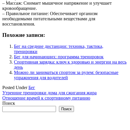
– Массаж: Снимает мышечное напряжение и улучшает
кровообращение.
– Правильное питание: Обеспечивает организм
необходимыми питательными веществами для
восстановления.
Похожие записи:
Бег на средние дистанции: техника, тактика,
тренировки
Бег для начинающих: программа тренировок
Спортивная зарядка: ключ к здоровью и энергии на весь
день
Можно ли заниматься спортом за рулем: безопасные
упражнения для водителей
Posted Under
Бег
Навигация
Утренние тренировки дома для сжигания жира
Отношение врачей к спортивному питанию
по
Поиск
записям
Поиск