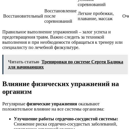
соревнований
Восстановление
Легкие пробежки,
Восстановительный
после
Оч
плавание, массаж
соревнований
Правильное выполнение упражнений – залог успеха и
предотвращения травм. Важно следить за техникой
выполнения и при необходимости обращаться к тренеру или
специалисту по лечебной физкультуре.
Читать статью
Тренировки по системе Сергея Бадюка
для начинающих
Влияние физических упражнений на
организм
Регулярные
физические упражнения
оказывают
положительное влияние на все системы организма:
Улучшение работы сердечно-сосудистой системы:
Снижение риска сердечно-сосудистых заболеваний,