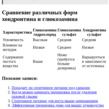
Сравнение различных форм
хондроитина и глюкозамина
Глюкозамина
Глюкозамина
Хондроитина
Характеристика
гидрохлорид
сульфат
сульфат
Усвояемость
Высокая
Средняя
Средняя
Влияние на
Низкое
Среднее
Низкое
желудок
Ниже
Содержание
Варьируеться
(требуется
чистого
Выше
в зависимости
больше
вещества
от источника
дозировка)
Похожие записи:
Попадает ли спортивное питание под санкции
Когда можно начинать тренировки после удаления
паховой грыжи
Спортивное питание для роста мышц начинающим
Эффективная тренировка дома для мышц: руководство