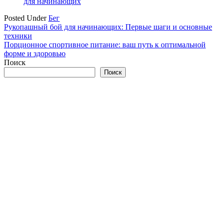
для начинающих
Posted Under
Бег
Навигация
Рукопашный бой для начинающих: Первые шаги и основные
техники
по
Порционное спортивное питание: ваш путь к оптимальной
записям
форме и здоровью
Поиск
Поиск