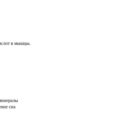
ислот в мышцы.
 минералы
ение сна