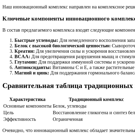
Наш инновационный комплекс направлен на комплексное решен
Ключевые компоненты инновационного комплек
В состав предлагаемого комплекса входят следующие компоне
Быстрые углеводы:
Для немедленного восполнения запа
Белок с высокой биологической ценностью:
Сывороточн
Креатин:
Для увеличения силы и ускорения восстановле
BCAA:
Для предотвращения разрушения мышц и стимуля
Глутамин:
Для поддержки иммунной системы и ускорени
Антиоксиданты:
Витамины C и E, а также растительные
Магний и цинк:
Для поддержания гормонального баланса
Сравнительная таблица традиционных
Характеристика
Традиционный комплекс
Основные компоненты
Белок, углеводы
Цель
Восстановление гликогена и синтез бе
Эффективность
Ограниченная
Очевидно, что инновационный комплекс обладает значительн