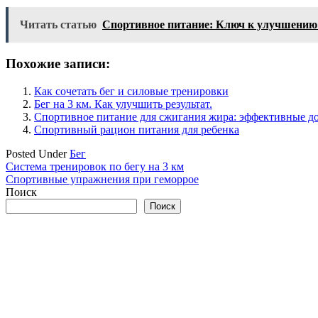
Читать статью
Спортивное питание: Ключ к улучшению 
Похожие записи:
Как сочетать бег и силовые тренировки
Бег на 3 км. Как улучшить результат.
Спортивное питание для сжигания жира: эффективные до
Спортивный рацион питания для ребенка
Posted Under
Бег
Навигация
Система тренировок по бегу на 3 км
Спортивные упражнения при геморрое
по
Поиск
записям
Поиск