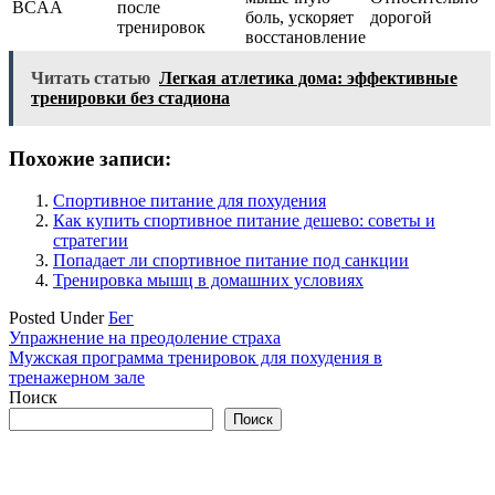
BCAA
после
боль, ускоряет
дорогой
тренировок
восстановление
Читать статью
Легкая атлетика дома: эффективные
тренировки без стадиона
Похожие записи:
Спортивное питание для похудения
Как купить спортивное питание дешево: советы и
стратегии
Попадает ли спортивное питание под санкции
Тренировка мышц в домашних условиях
Posted Under
Бег
Навигация
Упражнение на преодоление страха
Мужская программа тренировок для похудения в
по
тренажерном зале
записям
Поиск
Поиск