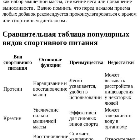
как набор мышечной массы, снижение веса или повышение
выносливости․ Важно помнить, что перед началом приема
любых добавок рекомендуется проконсультироваться с врачом
или спортивным диетологом․
Сравнительная таблица популярных
видов спортивного питания
Вид
Основные
спортивного
Преимущества
Недостатки
функции
питания
Может
Легко
вызывать
Наращивание и
усваивается,
расстройства
Протеин
восстановление
удобен в
пищеварения
мышц
использовании
у некоторых
людей
Увеличение
Может
Эффективен
силы и
задерживать
Креатин
для силовых
мышечной
воду в
видов спорта
массы
организме
Снижает
Восстановление
мышечную
Относительно