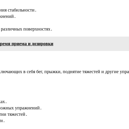
ния стабильности․
жнений․
 различных поверхностях․
время приема и дозировки
лючающих в себя бег, прыжки, поднятие тяжестей и другие упр
ках․
сложных упражнений․
тии тяжестей․
ти․