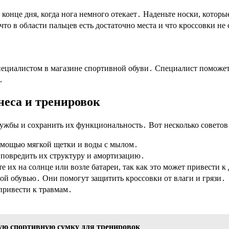
конце дня, когда нога немного отекает․ Наденьте носки, котор
что в области пальцев есть достаточно места и что кроссовки не
специалистом в магазине спортивной обуви․ Специалист поможет
․
неса и тренировок
ужбы и сохранить их функциональность․ Вот несколько советов 
помощью мягкой щетки и воды с мылом․
 повредить их структуру и амортизацию․
 их на солнце или возле батареи, так как это может привести 
ной обувью․ Они помогут защитить кроссовки от влаги и грязи․
ривести к травмам․
ю спортивную сумку для тренировок