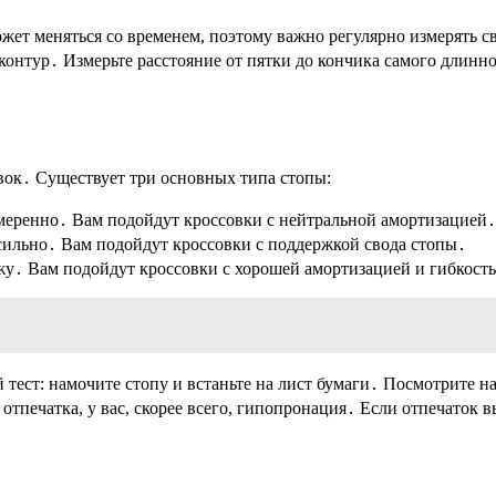
жет меняться со временем, поэтому важно регулярно измерять св
е контур․ Измерьте расстояние от пятки до кончика самого длинн
вок․ Существует три основных типа стопы:
меренно․ Вам подойдут кроссовки с нейтральной амортизацией․
сильно․ Вам подойдут кроссовки с поддержкой свода стопы․
жу․ Вам подойдут кроссовки с хорошей амортизацией и гибкост
тест: намочите стопу и встаньте на лист бумаги․ Посмотрите н
 отпечатка, у вас, скорее всего, гипопронация․ Если отпечаток 