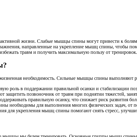
 и активной жизни. Слабые мышцы спины могут привести к боля
ражнения, направленные на укрепление мышц спины, чтобы пом
збежать травм и получить максимальную пользу от тренировок
ы?
то жизненная необходимость. Сильные мышцы спины выполняют 
ю роль в поддержании правильной осанки и стабилизации поз
защитить позвоночник от травм при поднятии тяжестей, занят
держивать правильную осанку, что снижает риск развития боле
ы необходимы для выполнения многих физических задач, от по
ия для укрепления мышц спины помогают снять стресс, улучшит
ие мышцы мы будем тренировать. Основные группы мышц спины