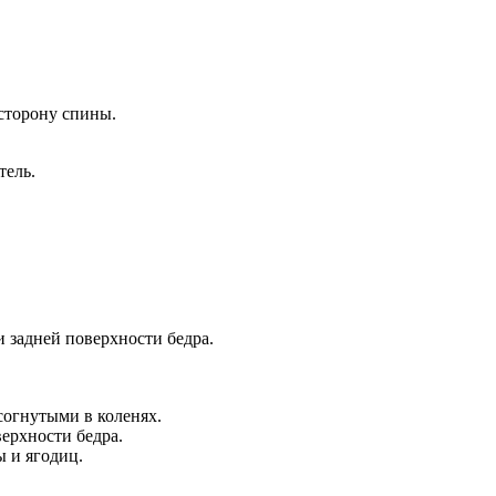
сторону спины.
тель.
 задней поверхности бедра.
согнутыми в коленях.
верхности бедра.
 и ягодиц.