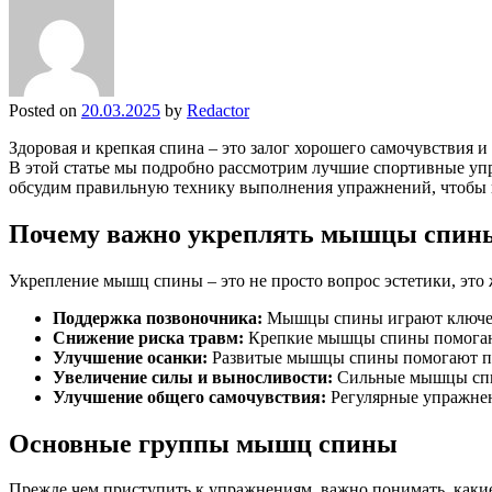
Posted on
20.03.2025
by
Redactor
Здоровая и крепкая спина – это залог хорошего самочувствия
В этой статье мы подробно рассмотрим лучшие спортивные уп
обсудим правильную технику выполнения упражнений, чтобы и
Почему важно укреплять мышцы спин
Укрепление мышц спины – это не просто вопрос эстетики, э
Поддержка позвоночника:
Мышцы спины играют ключеву
Снижение риска травм:
Крепкие мышцы спины помогают 
Улучшение осанки:
Развитые мышцы спины помогают под
Увеличение силы и выносливости:
Сильные мышцы спин
Улучшение общего самочувствия:
Регулярные упражнен
Основные группы мышц спины
Прежде чем приступить к упражнениям, важно понимать, как