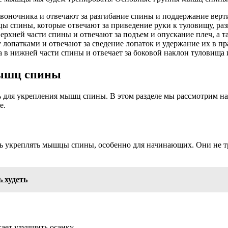
ночника и отвечают за разгибание спины и поддержание верти
 спины, которые отвечают за приведение руки к туловищу, раз
хней части спины и отвечают за подъем и опускание плеч, а та
опатками и отвечают за сведение лопаток и удержание их в п
в нижней части спины и отвечает за боковой наклон туловища 
мышц спины
для укрепления мышц спины. В этом разделе мы рассмотрим на
е.
ть укреплять мышцы спины, особенно для начинающих. Они не т
 худеть
ает улучшить осанку.