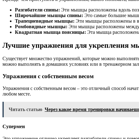
Разгибатели спины:
Эти мышцы расположены вдоль позво
Широчайшие мышцы спины:
Это самые большие мышцы
Трапециевидные мышцы:
Эти мышцы расположены в вер
Ромбовидные мышцы:
Эти мышцы расположены между л
Квадратная мышца поясницы:
Эта мышца расположена 
Лучшие упражнения для укрепления 
Существует множество упражнений, которые можно выполнять 
можно выполнять в домашних условиях или в тренажерном зал
Упражнения с собственным весом
Упражнения с собственным весом – это отличный способ нача
любом месте.
Читать статью
Через какое время тренировки начинаешь
Супермен
Это упражнение отлично укрепляет разгибатели спины и помог