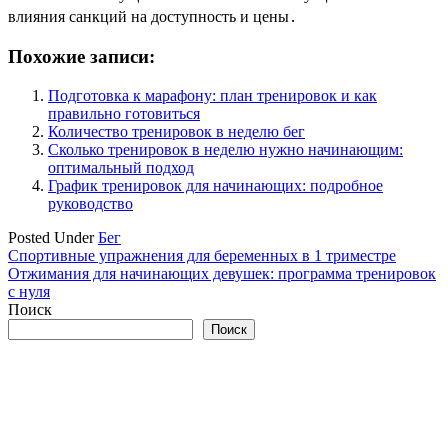
влияния санкций на доступность и цены․
Похожие записи:
Подготовка к марафону: план тренировок и как
правильно готовиться
Количество тренировок в неделю бег
Сколько тренировок в неделю нужно начинающим:
оптимальный подход
График тренировок для начинающих: подробное
руководство
Posted Under
Бег
Навигация
Спортивные упражнения для беременных в 1 триместре
Отжимания для начинающих девушек: программа тренировок
по
с нуля
записям
Поиск
Поиск