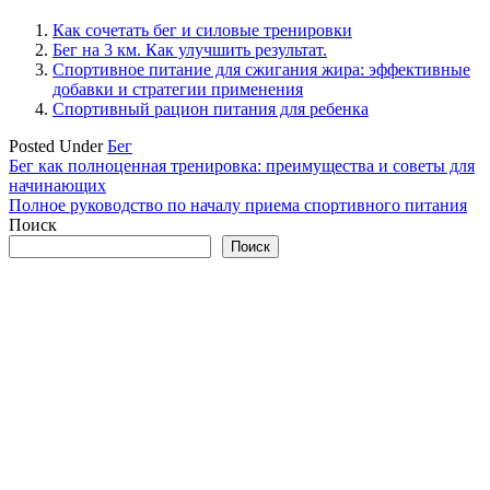
Как сочетать бег и силовые тренировки
Бег на 3 км. Как улучшить результат.
Спортивное питание для сжигания жира: эффективные
добавки и стратегии применения
Спортивный рацион питания для ребенка
Posted Under
Бег
Навигация
Бег как полноценная тренировка: преимущества и советы для
начинающих
по
Полное руководство по началу приема спортивного питания
записям
Поиск
Поиск