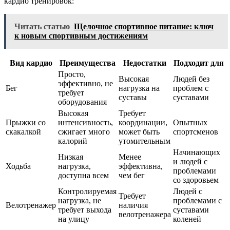
кардио тренировок:
Читать статью
Щелочное спортивное питание: ключ
к новым спортивным достижениям
Вид кардио
Преимущества
Недостатки
Подходит для
Просто,
Высокая
Людей без
эффективно, не
Бег
нагрузка на
проблем с
требует
суставы
суставами
оборудования
Высокая
Требует
Прыжки со
интенсивность,
координации,
Опытных
скакалкой
сжигает много
может быть
спортсменов
калорий
утомительным
Начинающих
Низкая
Менее
и людей с
Ходьба
нагрузка,
эффективна,
проблемами
доступна всем
чем бег
со здоровьем
Контролируемая
Людей с
Требует
нагрузка, не
проблемами с
Велотренажер
наличия
требует выхода
суставами
велотренажера
на улицу
коленей