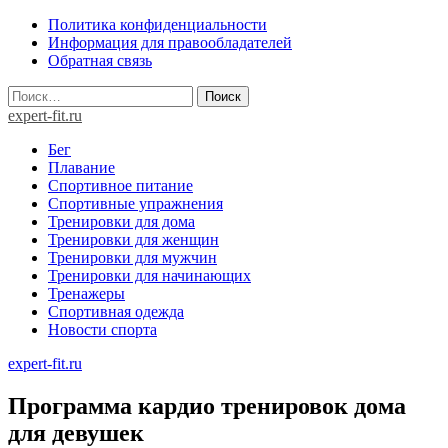
Skip
Политика конфиденциальности
to
Информация для правообладателей
content
Обратная связь
Найти:
expert-fit.ru
Бег
Плавание
Спортивное питание
Спортивные упражнения
Тренировки для дома
Тренировки для женщин
Тренировки для мужчин
Тренировки для начинающих
Тренажеры
Спортивная одежда
Новости спорта
expert-fit.ru
Программа кардио тренировок дома
для девушек