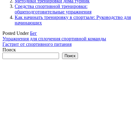
Методики тренировки дома турник
Средства спортивной тренировки:
общеподготовительные упражнения
Как начинать тренировку в спортзале: Руководство для
начинающих
Posted Under
Бег
Навигация
Упражнения для сплочения спортивной команды
Гастрит от спортивного питания
по
Поиск
записям
Поиск