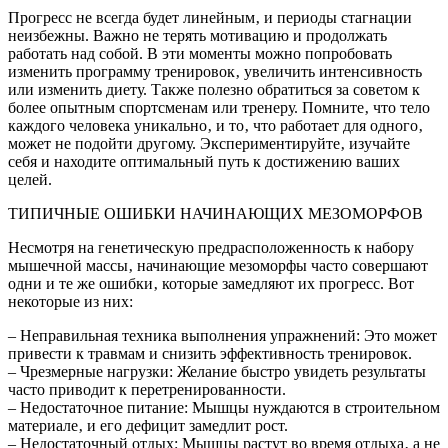
Прогресс не всегда будет линейным‚ и периоды стагнации
неизбежны. Важно не терять мотивацию и продолжать
работать над собой. В эти моменты можно попробовать
изменить программу тренировок‚ увеличить интенсивность
или изменить диету. Также полезно обратиться за советом к
более опытным спортсменам или тренеру. Помните‚ что тело
каждого человека уникально‚ и то‚ что работает для одного‚
может не подойти другому. Экспериментируйте‚ изучайте
себя и находите оптимальный путь к достижению ваших
целей.
ТИПИЧНЫЕ ОШИБКИ НАЧИНАЮЩИХ МЕЗОМОРФОВ
Несмотря на генетическую предрасположенность к набору
мышечной массы‚ начинающие мезоморфы часто совершают
одни и те же ошибки‚ которые замедляют их прогресс. Вот
некоторые из них:
– Неправильная техника выполнения упражнений: Это может
привести к травмам и снизить эффективность тренировок.
– Чрезмерные нагрузки: Желание быстро увидеть результаты
часто приводит к перетренированности.
– Недостаточное питание: Мышцы нуждаются в строительном
материале‚ и его дефицит замедлит рост.
– Недостаточный отдых: Мышцы растут во время отдыха‚ а не