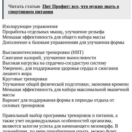
Читать статью
Пит Профит: все, что нужно знать о
спортивном питании
Изолирующие упражнения
Проработка отдельных мышц‚ улучшение рельефа
Меньшая эффективность для общего набора массы
Дополнение к базовым упражнениям для улучшения формы
Высокоинтенсивные тренировки (HIIT)
Сжигание калорий‚ улучшение выносливости
Высокая нагрузка на сердечно-сосудистую систему
Умеренно‚ для поддержания здоровья сердца и сжигания
лишнего жира
Круговые тренировки
Улучшение общей физической подготовки‚ экономия времени
Меньшая эффективность для набора максимальной мышечной
массы
Вариант для поддержания формы в периоды отдыха от
силовых тренировок
Правильный выбор программы тренировок и питания‚ а
также учет индивидуальных особенностей организма‚
являются залогом успеха для начинающего мезоморфа. В
дальнейшем‚ по мере приобретения опыта‚ можно будет