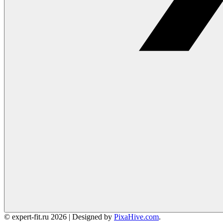
© expert-fit.ru 2026
|
Designed by
PixaHive.com
.