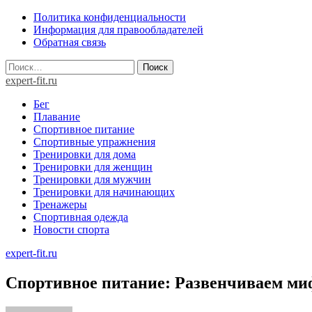
Skip
Политика конфиденциальности
to
Информация для правообладателей
content
Обратная связь
Найти:
expert-fit.ru
Бег
Плавание
Спортивное питание
Спортивные упражнения
Тренировки для дома
Тренировки для женщин
Тренировки для мужчин
Тренировки для начинающих
Тренажеры
Спортивная одежда
Новости спорта
expert-fit.ru
Спортивное питание: Развенчиваем м