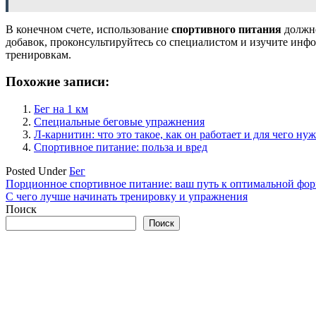
В конечном счете, использование
спортивного питания
должно
добавок, проконсультируйтесь со специалистом и изучите инф
тренировкам.
Похожие записи:
Бег на 1 км
Специальные беговые упражнения
Л-карнитин: что это такое, как он работает и для чего ну
Спортивное питание: польза и вред
Posted Under
Бег
Навигация
Порционное спортивное питание: ваш путь к оптимальной фор
С чего лучше начинать тренировку и упражнения
по
Поиск
записям
Поиск