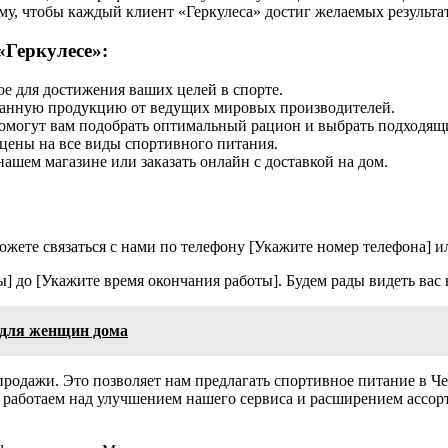
, чтобы каждый клиент «Геркулеса» достиг желаемых результато
Геркулесе»:
ое для достижения ваших целей в спорте.
анную продукцию от ведущих мировых производителей.
могут вам подобрать оптимальный рацион и выбрать подходящи
ены на все виды спортивного питания.
шем магазине или заказать онлайн с доставкой на дом.
жете связаться с нами по телефону [Укажите номер телефона] ил
ы] до [Укажите время окончания работы]. Будем рады видеть вас
 для женщин дома
одажи. Это позволяет нам предлагать спортивное питание в Чебо
о работаем над улучшением нашего сервиса и расширением ассор