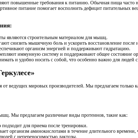
яют повышенные требования к питанию. Обычная пища часто н
ртивное питание помогает восполнить дефицит питательных вещ
ния:
ы являются строительным материалом для мышц.
ают снизить мышечную боль и ускорить восстановление после 
еспечивают организм энергией и поддерживают гидратацию.
епляют иммунную систему и поддерживают общее состояние ор
имать и удобно носить с собой, что особенно важно для людей 
Геркулесе»
я от ведущих мировых производителей. Мы предлагаем только 
мышц. Мы предлагаем различные виды протеинов, такие как:
 подходит для приема после тренировки.
ает организм аминокислотами в течение длительного времени, ч
людей с непереносимостью лактозы.