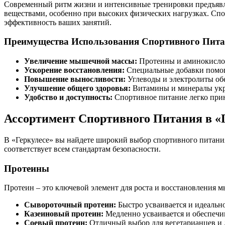
Современный ритм жизни и интенсивные тренировки предъявл
веществами, особенно при высоких физических нагрузках. Спо
эффективность ваших занятий.
Преимущества Использования Спортивного Пита
Увеличение мышечной массы:
Протеины и аминокислот
Ускорение восстановления:
Специальные добавки помог
Повышение выносливости:
Углеводы и электролиты об
Улучшение общего здоровья:
Витамины и минералы укр
Удобство и доступность:
Спортивное питание легко прин
Ассортимент Спортивного Питания в «
В «Геркулесе» вы найдете широкий выбор спортивного питани
соответствует всем стандартам безопасности.
Протеины
Протеин – это ключевой элемент для роста и восстановления 
Сывороточный протеин:
Быстро усваивается и идеально
Казеиновый протеин:
Медленно усваивается и обеспечив
Соевый протеин:
Отличный выбор для вегетарианцев и 