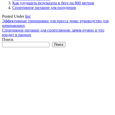
Как улучшить результаты в беге на 800 метров
Спортивное питание для похудения
Posted Under
Бег
Навигация
Эффективные тренировки для пресса дома: руководство для
начинающих
по
Спортивное питание для спортсменов: зачем нужно и что
записям
входит в рацион
Поиск
Поиск