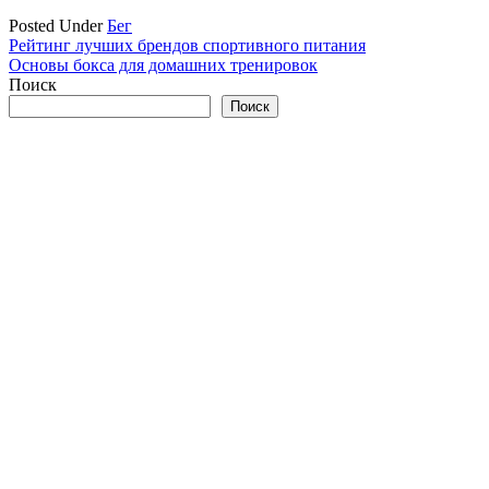
Posted Under
Бег
Навигация
Рейтинг лучших брендов спортивного питания
Основы бокса для домашних тренировок
по
Поиск
записям
Поиск