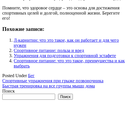
Помните, что здоровое сердце – это основа для достижения
спортивных целей и долгой, полноценной жизни. Берегите
его!
Похожие записи:
Л-карнитин: что это такое, как он работает и для чего
нужен
Спортивное питание: польза и вред
Упражнения для подготовки к спортивной эстафете
Спортивное питание: что это такое, преимущества и как
выбрать
Posted Under
Бег
Навигация
Спортивные упражнения при грыже позвоночника
Быстрая тренировка на все группы мышц дома
по
Поиск
записям
Поиск