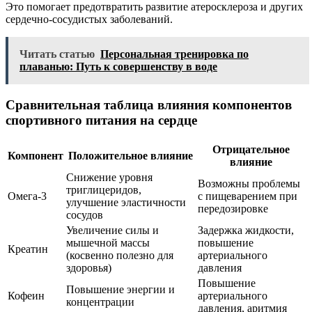
Это помогает предотвратить развитие атеросклероза и других
сердечно-сосудистых заболеваний.
Читать статью
Персональная тренировка по
плаванью: Путь к совершенству в воде
Сравнительная таблица влияния компонентов
спортивного питания на сердце
Отрицательное
Компонент
Положительное влияние
влияние
Снижение уровня
Возможны проблемы
триглицеридов,
Омега-3
с пищеварением при
улучшение эластичности
передозировке
сосудов
Увеличение силы и
Задержка жидкости,
мышечной массы
повышение
Креатин
(косвенно полезно для
артериального
здоровья)
давления
Повышение
Повышение энергии и
Кофеин
артериального
концентрации
давления, аритмия