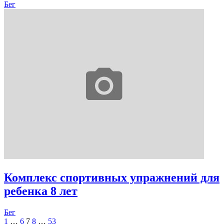
Бег
Комплекс спортивных упражнений для
ребенка 8 лет
Бег
Пагинация
1
…
6
7
8
…
53