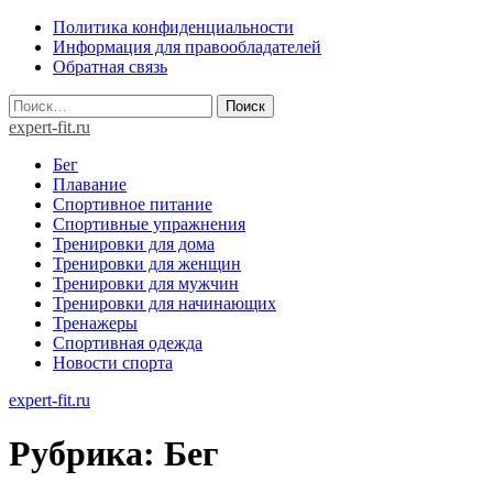
Skip
Политика конфиденциальности
to
Информация для правообладателей
content
Обратная связь
Найти:
expert-fit.ru
Бег
Плавание
Спортивное питание
Спортивные упражнения
Тренировки для дома
Тренировки для женщин
Тренировки для мужчин
Тренировки для начинающих
Тренажеры
Спортивная одежда
Новости спорта
expert-fit.ru
Рубрика:
Бег