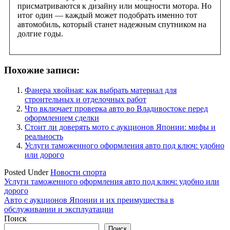
присматриваются к дизайну или мощности мотора. Но
итог один — каждый может подобрать именно тот
автомобиль, который станет надежным спутником на
долгие годы.
Похожие записи:
Фанера хвойная: как выбрать материал для
строительных и отделочных работ
Что включает проверка авто во Владивостоке перед
оформлением сделки
Стоит ли доверять мото с аукционов Японии: мифы и
реальность
Услуги таможенного оформления авто под ключ: удобно
или дорого
Posted Under
Новости спорта
Навигация
Услуги таможенного оформления авто под ключ: удобно или
дорого
по
Авто с аукционов Японии и их преимущества в
записям
обслуживании и эксплуатации
Поиск
Поиск