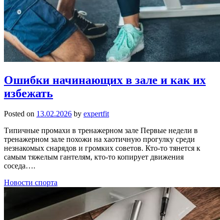
Ошибки начинающих в зале и как их
избежать
Posted on
13.02.2026
by
expertfit
Типичные промахи в тренажерном зале Первые недели в
тренажерном зале похожи на хаотичную прогулку среди
незнакомых снарядов и громких советов. Кто‑то тянется к
самым тяжелым гантелям, кто‑то копирует движения
соседа….
Новости спорта