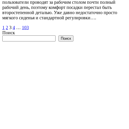
пользователи проводят за рабочим столом почти полный
рабочий день, поэтому комфорт посадки перестал быть
второстепенной деталью. Уже давно недостаточно просто
мягкого сиденья и стандартной регулировки….
Пагинация
1
2
3
4
…
103
Поиск
записей
Поиск