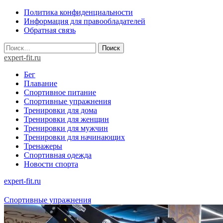
Skip
Политика конфиденциальности
to
Информация для правообладателей
content
Обратная связь
Найти:
expert-fit.ru
Бег
Плавание
Спортивное питание
Спортивные упражнения
Тренировки для дома
Тренировки для женщин
Тренировки для мужчин
Тренировки для начинающих
Тренажеры
Спортивная одежда
Новости спорта
expert-fit.ru
Спортивные упражнения