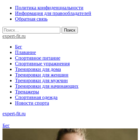
Skip
Политика конфиденциальности
to
Информация для правообладателей
content
Обратная связь
Найти:
expert-fit.ru
Бег
Плавание
Спортивное питание
Спортивные упражнения
Тренировки для дома
Тренировки для женщин
Тренировки для мужчин
Тренировки для начинающих
Тренажеры
Спортивная одежда
Новости спорта
expert-fit.ru
Бег