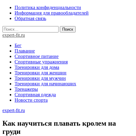
Skip
Политика конфиденциальности
to
Информация для правообладателей
content
Обратная связь
Найти:
expert-fit.ru
Бег
Плавание
Спортивное питание
Спортивные упражнения
Тренировки для дома
Тренировки для женщин
Тренировки для мужчин
Тренировки для начинающих
Тренажеры
Спортивная одежда
Новости спорта
expert-fit.ru
Как научиться плавать кролем на
груди