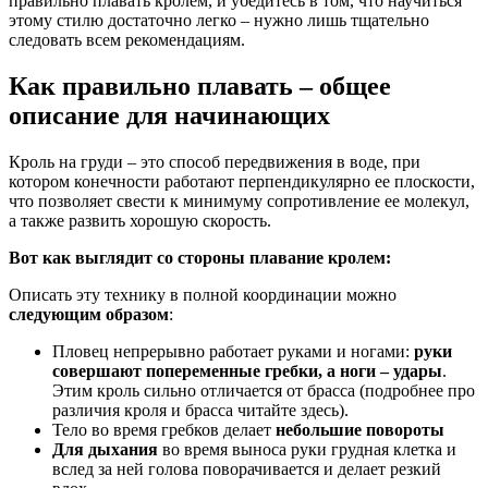
правильно плавать кролем, и убедитесь в том, что научиться
этому стилю достаточно легко – нужно лишь тщательно
следовать всем рекомендациям.
Как правильно плавать – общее
описание для начинающих
Кроль на груди – это способ передвижения в воде, при
котором конечности работают перпендикулярно ее плоскости,
что позволяет свести к минимуму сопротивление ее молекул,
а также развить хорошую скорость.
Вот как выглядит со стороны плавание кролем:
Описать эту технику в полной координации можно
следующим образом
:
Пловец непрерывно работает руками и ногами:
руки
совершают попеременные гребки, а ноги – удары
.
Этим кроль сильно отличается от брасса (подробнее про
различия кроля и брасса читайте здесь).
Тело во время гребков делает
небольшие повороты
Для дыхания
во время выноса руки грудная клетка и
вслед за ней голова поворачивается и делает резкий