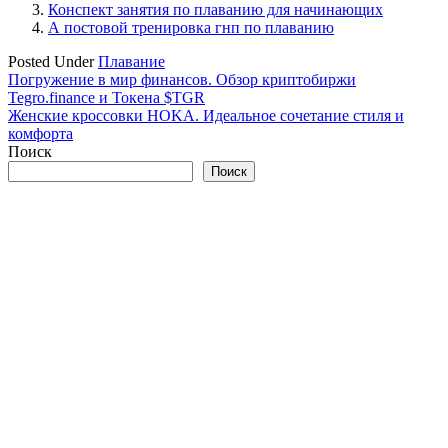
Конспект занятия по плаванию для начинающих
А постовой тренировка гнп по плаванию
Posted Under
Плавание
Навигация
Погружение в мир финансов. Обзор криптобиржи
Tegro.finance и Токена $TGR
по
Женские кроссовки HOKA. Идеальное сочетание стиля и
записям
комфорта
Поиск
Поиск