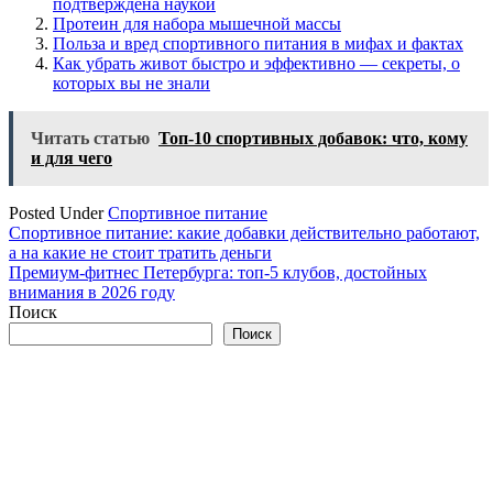
подтверждена наукой
Протеин для набора мышечной массы
Польза и вред спортивного питания в мифах и фактах
Как убрать живот быстро и эффективно — секреты, о
которых вы не знали
Читать статью
Топ-10 спортивных добавок: что, кому
и для чего
Posted Under
Спортивное питание
Навигация
Спортивное питание: какие добавки действительно работают,
а на какие не стоит тратить деньги
по
Премиум‑фитнес Петербурга: топ‑5 клубов, достойных
записям
внимания в 2026 году
Поиск
Поиск