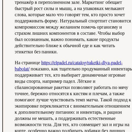
тренажёр в переполненном зале. Маркетинг обещает
быстрый рост силы и мышц, а на упаковках мелькают
слова, которые мало что говорят тем, кто просто хочет
поддерживать форму. Натуральный спортпит становится
компромиссом между желанием помочь организму и
страхом лишних компонентов в составе. Чтобы выбор
был осознанным, важно понимать, какие продукты
действительно ближе к обычной еде и как читать
этикетки без паники.
На странице
https://elpadel.ru/catalog/raketki-dlya-padel-
babolat/
показано, как тщательно продуманный инвентарь
поддерживает тех, кто выбирает динамичные игровые
виды спорта, например падел. Лёгкие и
сбалансированные ракетки позволяют работать по мячу
точнее, бережно относятся к кистям и плечам, а также
помогают лучше чувствовать темп матча. Такой подход к
экипировке перекликается с внимательным отношением
к дополнительному питанию: и инвентарь, и рацион
должны не мешать, а поддерживать естественные
возможности тела. Для тех, кто совмещает зал и игры на
корте, особенно важно подбирать добавки без лишних