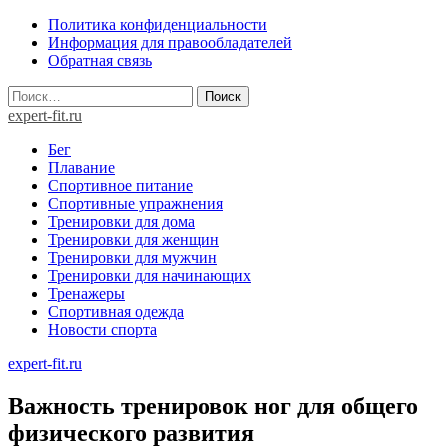
Skip
Политика конфиденциальности
to
Информация для правообладателей
content
Обратная связь
Найти:
expert-fit.ru
Бег
Плавание
Спортивное питание
Спортивные упражнения
Тренировки для дома
Тренировки для женщин
Тренировки для мужчин
Тренировки для начинающих
Тренажеры
Спортивная одежда
Новости спорта
expert-fit.ru
Важность тренировок ног для общего
физического развития