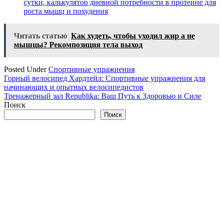
сутки, калькулятор дневной потребности в протеине для
роста мышц и похудения
Читать статью
Как худеть, чтобы уходил жир а не
мышцы? Рекомпозиция тела выход
Posted Under
Спортивные упражнения
Навигация
Горный велосипед Хардтейл: Спортивные упражнения для
начинающих и опытных велосипедистов
по
Тренажерный зал Republika: Ваш Путь к Здоровью и Силе
записям
Поиск
Поиск