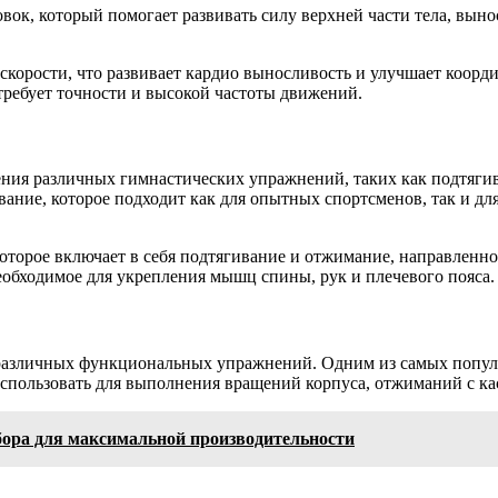
ок, который помогает развивать силу верхней части тела, выно
корости, что развивает кардио выносливость и улучшает коорд
ребует точности и высокой частоты движений.
ния различных гимнастических упражнений, таких как подтягива
ание, которое подходит как для опытных спортсменов, так и дл
торое включает в себя подтягивание и отжимание, направленное
еобходимое для укрепления мышц спины, рук и плечевого пояса.
различных функциональных упражнений. Одним из самых популя
 использовать для выполнения вращений корпуса, отжиманий с 
бора для максимальной производительности