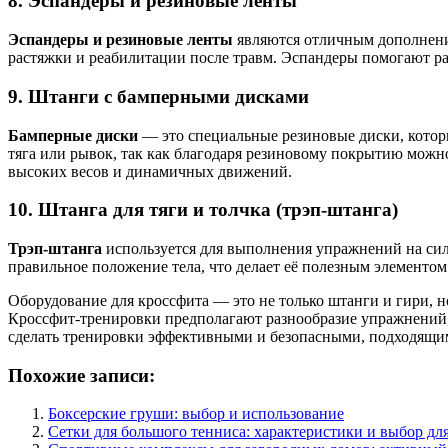
8.
Эспандеры и резиновые ленты
Эспандеры и резиновые ленты
являются отличным дополнени
растяжки и реабилитации после травм. Эспандеры помогают р
9.
Штанги с бамперными дисками
Бамперные диски
— это специальные резиновые диски, котор
тяга или рывок, так как благодаря резиновому покрытию можно
высоких весов и динамичных движений.
10.
Штанга для тяги и толчка (трэп-штанга)
Трэп-штанга
используется для выполнения упражнений на силу
правильное положение тела, что делает её полезным элементом
Оборудование для кроссфита — это не только штанги и гири, н
Кроссфит-тренировки предполагают разнообразие упражнений,
сделать тренировки эффективными и безопасными, подходящими
Похожие записи:
Боксерские груши: выбор и использование
Сетки для большого тенниса: характеристики и выбор д