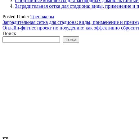
Спортивные комплексы для загородных домов: активный 
Заградительная сетка для стадиона: виды, применение и
Posted Under
Тренажеры
Навигация
Заградительная сетка для стадиона: виды, применение и преим
Онлайн-фитнес проект по похудению: как эффективно сбросит
по
Поиск
записям
Поиск