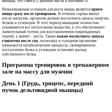
мышцы, это Омега-3, рыбные масла и Витамин D.
Немаловажным условием для роста мышц является
прием
пищи сразу после тренировок
. В течение сорока минут
после нагрузок, организм должен восполнить запасы энергии,
белков и углеводов. В этот период мышцами полностью
усваиваются все питательные вещества, и это обеспечивает
значительный толчок для восстановления поврежденных
тканей, а значит – роста. Также
важно восполнять запасы
гликогена после сна
, поскольку в голодном организме
начинаются катаболические процессы, своевременное
поступление белка и углеводов остановят распад
собственного белка.
Программа тренировок в тренажерном
зале на массу для мужчин
День 1 (Грудь, трицепс, передний
пучок дельтовидной мышцы)