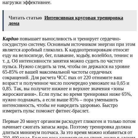
нагрузки эффективнее.
Читать статью
Интенсивная круговая тренировка
дома
Кардио
повышает выносливость и тренирует сердечно-
сосудистую систему. Основным источником энергии при этом
является аэробный гликолиз. К кардиотренировкам относят
езду на велосипеде, бег, плавание, ходьбу, волейбол, теннис и
т. д. Об интенсивности занятия можно судить по частоте
пульса. Нужно следить за тем, чтобы он держался на уровне
65-85% от вашей максимальной частоты сердечных
сокращений. Для расчета ЧСС max от 220 отнимите ваш
возраст и полученное число поочередно умножьте на 0,65 и
0,85. Так, вы получите нижнее и верхнее значения «зоны
жиросжигания». Если пульс во время тренировки ниже 65%,
нужно поднажать, а если выше 85% – пора уменьшить
интенсивность, чтобы не навредить здоровью. Быстро
измерить пульс поможет фитнес-браслет.
Первые 20 минут организм расходует гликоген и только потом
начинает сжигать запасы жира. Поэтому тренировка должна
длиться минимум полчаса. За это время можно избавиться от
250-400 ккал. Больше часа заниматься не стоит, иначе в адском