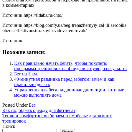
в комментариях.
Источник
https://fitlabs.ru/chto/
Источник
https://blog.comfy.ua/beg-trenazhernyiy-zal-ili-aerobika-
obzor-effektivnosti-raznyih-vidov-trenirovok/
Источник
Похожие записи:
Как правильно начать бегать, чтобы похудеть:
программа тренировок на 4 недели с нуля до результата
Бег на 1 км
40-минутная разминка перед забегом: зачем и как
правильно делать
Упражнения для бега на длинные дистанции, которые
можно выполнять дома
Posted Under
Бег
Навигация
Как подобрать одежду для фитнеса?
Тепло и комфортно: выбираем термобелье для зимних
по
тренировок
записям
Поиск