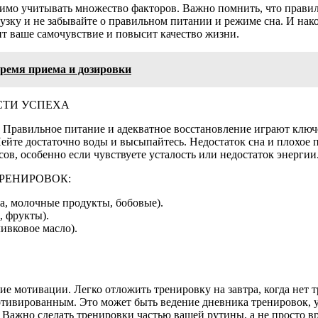
димо учитывать множество факторов. Важно помнить, что прави
узку и не забывайте о правильном питании и режиме сна. И нак
ит ваше самочувствие и повысит качество жизни.
время приема и дозировки
СТИ УСПЕХА
я. Правильное питание и адекватное восстановление играют ключ
йте достаточно воды и высыпайтесь. Недостаток сна и плохое пи
в, особенно если чувствуете усталость или недостаток энергии
РЕНИРОВОК:
йца, молочные продукты, бобовые).
, фрукты).
ливковое масло).
мотивации. Легко отложить тренировку на завтра, когда нет тр
отивированным. Это может быть ведение дневника тренировок, у
. Важно сделать тренировки частью вашей рутины, а не просто 