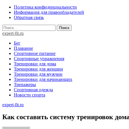
Skip
Политика конфиденциальности
to
Информация для правообладателей
content
Обратная связь
Найти:
expert-fit.ru
Бег
Плавание
Спортивное питание
Спортивные упражнения
Тренировки для дома
Тренировки для женщин
Тренировки для мужчин
Тренировки для начинающих
Тренажеры
Спортивная одежда
Новости спорта
expert-fit.ru
Как составить систему тренировок дом