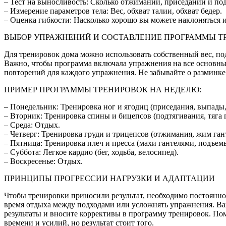
– Тест на выносливость: Сколько отжиманий, приседаний и п
– Измерение параметров тела: Вес, обхват талии, обхват бедер.
– Оценка гибкости: Насколько хорошо вы можете наклоняться и
ВЫБОР УПРАЖНЕНИЙ И СОСТАВЛЕНИЕ ПРОГРАММЫ Т
Для тренировок дома можно использовать собственный вес, под
Важно, чтобы программа включала упражнения на все основные 
повторений для каждого упражнения. Не забывайте о разминке
ПРИМЕР ПРОГРАММЫ ТРЕНИРОВОК НА НЕДЕЛЮ:
– Понедельник: Тренировка ног и ягодиц (приседания, выпады
– Вторник: Тренировка спины и бицепсов (подтягивания, тяга г
– Среда: Отдых.
– Четверг: Тренировка груди и трицепсов (отжимания, жим гант
– Пятница: Тренировка плеч и пресса (махи гантелями, подъемы
– Суббота: Легкое кардио (бег, ходьба, велосипед).
– Воскресенье: Отдых.
ПРИНЦИПЫ ПРОГРЕССИИ НАГРУЗКИ И АДАПТАЦИИ
Чтобы тренировки приносили результат, необходимо постоянно 
время отдыха между подходами или усложнять упражнения. Важ
результаты и вносите коррективы в программу тренировок. Пом
времени и усилий, но результат стоит того.