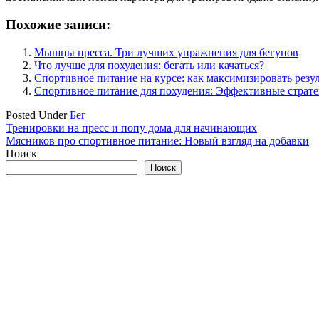
Похожие записи:
Мышцы пресса. Три лучших упражнения для бегунов
Что лучше для похудения: бегать или качаться?
Спортивное питание на курсе: как максимизировать резу
Спортивное питание для похудения: Эффективные страт
Posted Under
Бег
Навигация
Тренировки на пресс и попу дома для начинающих
Мясников про спортивное питание: Новый взгляд на добавки
по
Поиск
записям
Поиск