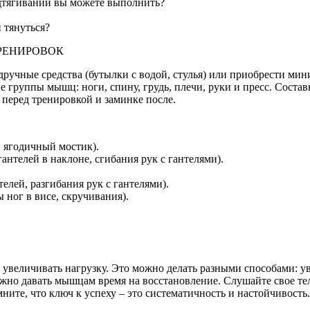
одтягиваний вы можете выполнить?
 тянуться?
РЕНИРОВОК
ручные средства (бутылки с водой, стулья) или приобрести мин
группы мышц: ноги, спину, грудь, плечи, руки и пресс. Состав
 перед тренировкой и заминке после.
, ягодичный мостик).
антелей в наклоне, сгибания рук с гантелями).
елей, разгибания рук с гантелями).
 ног в висе, скручивания).
увеличивать нагрузку. Это можно делать разными способами: ув
но давать мышцам время на восстановление. Слушайте свое тело
ните, что ключ к успеху – это систематичность и настойчивост