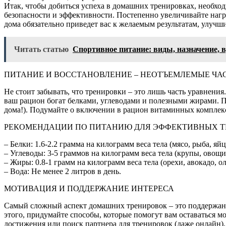
Итак, чтобы добиться успеха в домашних тренировках, необхо
безопасности и эффективности. Постепенно увеличивайте нагр
дома обязательно приведет вас к желаемым результатам, улучш
Читать статью
Спортивное питание: виды, назначение, 
ПИТАНИЕ И ВОССТАНОВЛЕНИЕ – НЕОТЪЕМЛЕМЫЕ ЧА
Не стоит забывать, что тренировки – это лишь часть уравнени
ваш рацион богат белками, углеводами и полезными жирами. Пе
дома!). Подумайте о включении в рацион витаминных комплексо
РЕКОМЕНДАЦИИ ПО ПИТАНИЮ ДЛЯ ЭФФЕКТИВНЫХ Т
– Белки: 1.6-2.2 грамма на килограмм веса тела (мясо, рыба, я
– Углеводы: 3-5 граммов на килограмм веса тела (крупы, овощи
– Жиры: 0.8-1 грамм на килограмм веса тела (орехи, авокадо, о
– Вода: Не менее 2 литров в день.
МОТИВАЦИЯ И ПОДДЕРЖАНИЕ ИНТЕРЕСА
Самый сложный аспект домашних тренировок – это поддержание 
этого, придумайте способы, которые помогут вам оставаться м
достижения или поиск партнера для тренировок (даже онлайн)