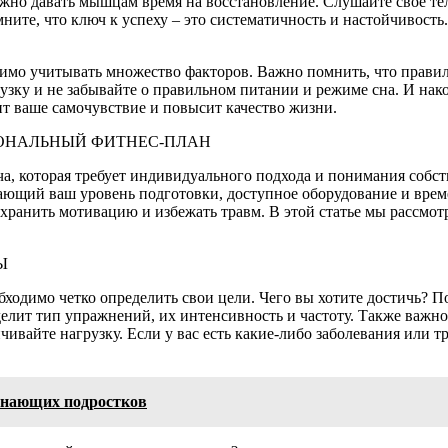
но давать мышцам время на восстановление. Слушайте свое тело
ните, что ключ к успеху – это систематичность и настойчивост
димо учитывать множество факторов. Важно помнить, что прави
узку и не забывайте о правильном питании и режиме сна. И нак
ит ваше самочувствие и повысит качество жизни.
СОНАЛЬНЫЙ ФИТНЕС-ПЛАН
а, которая требует индивидуального подхода и понимания собст
ающий ваш уровень подготовки, доступное оборудование и вре
сохранить мотивацию и избежать травм. В этой статье мы рассм
Ы
бходимо четко определить свои цели. Чего вы хотите достичь? 
еделит тип упражнений, их интенсивность и частоту. Также важ
ивайте нагрузку. Если у вас есть какие-либо заболевания или т
инающих подростков