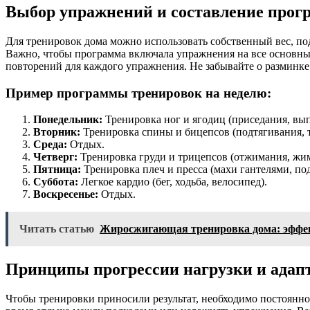
Выбор упражнений и составление прог
Для тренировок дома можно использовать собственный вес, под
Важно, чтобы программа включала упражнения на все основные 
повторений для каждого упражнения. Не забывайте о разминке
Пример программы тренировок на неделю:
Понедельник:
Тренировка ног и ягодиц (приседания, вы
Вторник:
Тренировка спины и бицепсов (подтягивания, тя
Среда:
Отдых.
Четверг:
Тренировка груди и трицепсов (отжимания, жим 
Пятница:
Тренировка плеч и пресса (махи гантелями, под
Суббота:
Легкое кардио (бег, ходьба, велосипед).
Воскресенье:
Отдых.
Читать статью
Жиросжигающая тренировка дома: эффек
Принципы прогрессии нагрузки и адап
Чтобы тренировки приносили результат, необходимо постоянно 