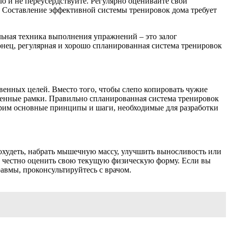
 и не переусердствуйте. Регулярно оценивайте свои
ь. Составление эффективной системы тренировок дома требует
льная техника выполнения упражнений – это залог
онец, регулярная и хорошо спланированная система тренировок
венных целей. Вместо того, чтобы слепо копировать чужие
менные рамки. Правильно спланированная система тренировок
отрим основные принципы и шаги, необходимые для разработки
Похудеть, набрать мышечную массу, улучшить выносливость или
но честно оценить свою текущую физическую форму. Если вы
равмы, проконсультируйтесь с врачом.