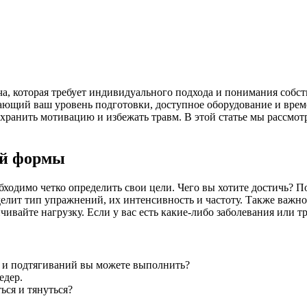
а, которая требует индивидуального подхода и понимания собст
ающий ваш уровень подготовки, доступное оборудование и вре
сохранить мотивацию и избежать травм. В этой статье мы рассм
ой формы
бходимо четко определить свои цели. Чего вы хотите достичь? 
еделит тип упражнений, их интенсивность и частоту. Также важ
ивайте нагрузку. Если у вас есть какие-либо заболевания или т
 и подтягиваний вы можете выполнить?
едер.
ься и тянуться?