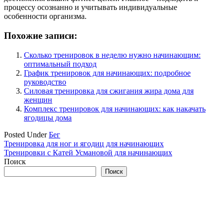
процессу осознанно и учитывать индивидуальные
особенности организма.
Похожие записи:
Сколько тренировок в неделю нужно начинающим:
оптимальный подход
График тренировок для начинающих: подробное
руководство
Силовая тренировка для сжигания жира дома для
женщин
Комплекс тренировок для начинающих: как накачать
ягодицы дома
Posted Under
Бег
Навигация
Тренировка для ног и ягодиц для начинающих
Тренировки с Катей Усмановой для начинающих
по
Поиск
записям
Поиск