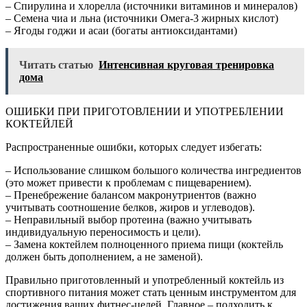
– Спирулина и хлорелла (источники витаминов и минералов)
– Семена чиа и льна (источники Омега-3 жирных кислот)
– Ягоды годжи и асаи (богаты антиоксидантами)
Читать статью
Интенсивная круговая тренировка
дома
ОШИБКИ ПРИ ПРИГОТОВЛЕНИИ И УПОТРЕБЛЕНИИ
КОКТЕЙЛЕЙ
Распространенные ошибки, которых следует избегать:
– Использование слишком большого количества ингредиентов
(это может привести к проблемам с пищеварением).
– Пренебрежение балансом макронутриентов (важно
учитывать соотношение белков, жиров и углеводов).
– Неправильный выбор протеина (важно учитывать
индивидуальную переносимость и цели).
– Замена коктейлем полноценного приема пищи (коктейль
должен быть дополнением, а не заменой).
Правильно приготовленный и употребленный коктейль из
спортивного питания может стать ценным инструментом для
достижения ваших фитнес-целей. Главное – подходить к