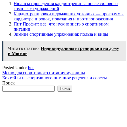
Нюансы проведения кардиотренинга после силового
комплекса упражнений
Кардиотренировки в домашних условиях — программы
кардиотренировок, показания и противопоказания
Пит Профит: все, что нужно знать о спортивном
питании
Зимние спортивные упражнения: польза и виды
Читать статью
Индивидуальные тренировки на дому
в Москве
Posted Under
Бег
Навигация
Меню для спортивного питания мужчины
Коктейли из спортивного питания: рецепты и советы
по
Поиск
записям
Поиск