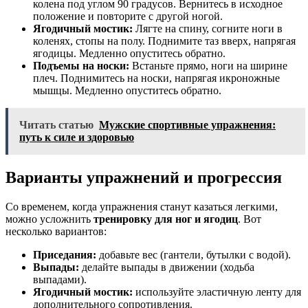
колена под углом 90 градусов. Вернитесь в исходное
положение и повторите с другой ногой.
Ягодичный мостик:
Лягте на спину, согните ноги в
коленях, стопы на полу. Поднимите таз вверх, напрягая
ягодицы. Медленно опуститесь обратно.
Подъемы на носки:
Встаньте прямо, ноги на ширине
плеч. Поднимитесь на носки, напрягая икроножные
мышцы. Медленно опуститесь обратно.
Читать статью
Мужские спортивные упражнения:
путь к силе и здоровью
Варианты упражнений и прогрессия
Со временем, когда упражнения станут казаться легкими,
можно усложнить
тренировку для ног и ягодиц
. Вот
несколько вариантов:
Приседания:
добавьте вес (гантели, бутылки с водой).
Выпады:
делайте выпады в движении (ходьба
выпадами).
Ягодичный мостик:
используйте эластичную ленту для
дополнительного сопротивления.