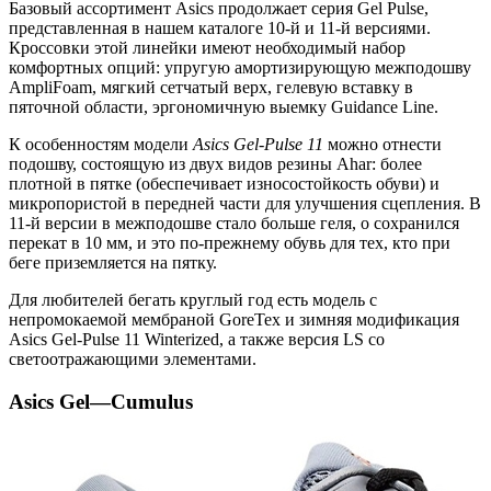
Базовый ассортимент Asics продолжает серия Gel Pulse,
представленная в нашем каталоге 10-й и 11-й версиями.
Кроссовки этой линейки имеют необходимый набор
комфортных опций: упругую амортизирующую межподошву
AmpliFoam, мягкий сетчатый верх, гелевую вставку в
пяточной области, эргономичную выемку Guidance Line.
К особенностям модели
Asics Gel-Pulse 11
можно отнести
подошву, состоящую из двух видов резины Ahar: более
плотной в пятке (обеспечивает износостойкость обуви) и
микропористой в передней части для улучшения сцепления. В
11-й версии в межподошве стало больше геля, о сохранился
перекат в 10 мм, и это по-прежнему обувь для тех, кто при
беге приземляется на пятку.
Для любителей бегать круглый год есть модель с
непромокаемой мембраной GoreTex и зимняя модификация
Asics Gel-Pulse 11 Winterized, а также версия LS со
светоотражающими элементами.
Asics
Gel
—
Cumulus