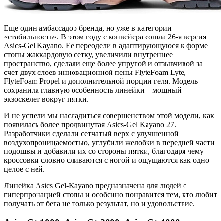
Еще один амбассадор бренда, но уже в категории
«стабильность». В этом году с конвейера сошла 26-я версия
Asics-Gel Kayano. Ее переодели в адаптирующуюся к форме
стопы жаккардовую сетку, увеличили внутреннее
пространство, сделали еще более упругой и отзывчивой за
счет двух слоев инновационной пены FlyteFoam Lyte,
FlyteFoam Propel и дополнительной порции геля. Модель
сохранила главную особенность линейки – мощный
экзоскелет вокруг пятки.
И не успели мы насладиться совершенством этой модели, как
появилась более продвинутая Asics-Gel Kayano 27.
Разработчики сделали сетчатый верх с улучшенной
воздухопроницаемостью, углубили желобки в передней части
подошвы и добавили их со стороны пятки, благодаря чему
кроссовки словно сливаются с ногой и ощущаются как одно
целое с ней.
Линейка Asics Gel-Kayano предназначена для людей с
гиперпронацией стопы и особенно понравится тем, кто любит
получать от бега не только результат, но и удовольствие.