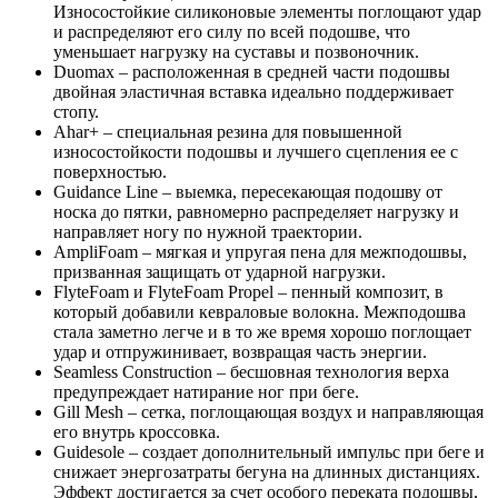
Износостойкие силиконовые элементы поглощают удар
и распределяют его силу по всей подошве, что
уменьшает нагрузку на суставы и позвоночник.
Duomax – расположенная в средней части подошвы
двойная эластичная вставка идеально поддерживает
стопу.
Ahar+ – специальная резина для повышенной
износостойкости подошвы и лучшего сцепления ее с
поверхностью.
Guidance Line – выемка, пересекающая подошву от
носка до пятки, равномерно распределяет нагрузку и
направляет ногу по нужной траектории.
AmpliFoam – мягкая и упругая пена для межподошвы,
призванная защищать от ударной нагрузки.
FlyteFoam и FlyteFoam Propel – пенный композит, в
который добавили кевраловые волокна. Межподошва
стала заметно легче и в то же время хорошо поглощает
удар и отпружинивает, возвращая часть энергии.
Seamless Construction – бесшовная технология верха
предупреждает натирание ног при беге.
Gill Mesh – сетка, поглощающая воздух и направляющая
его внутрь кроссовка.
Guidesole – создает дополнительный импульс при беге и
снижает энергозатраты бегуна на длинных дистанциях.
Эффект достигается за счет особого переката подошвы,