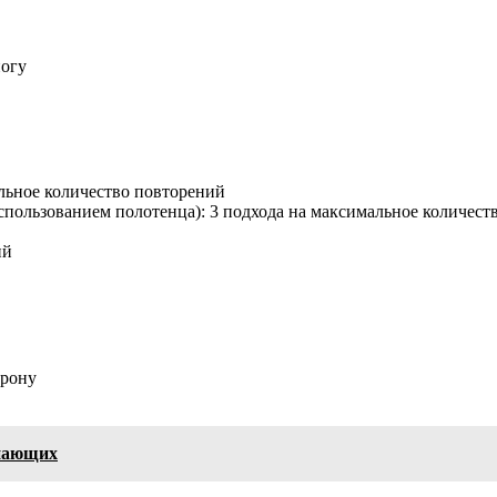
ногу
альное количество повторений
использованием полотенца): 3 подхода на максимальное количес
ий
орону
инающих