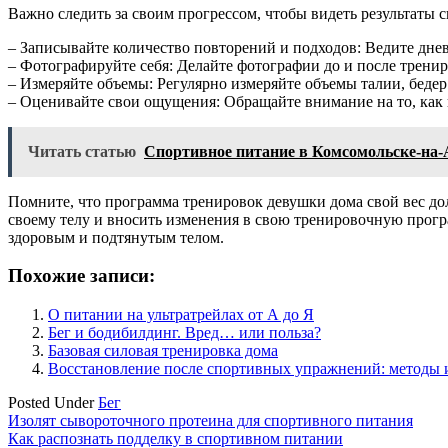
Важно следить за своим прогрессом, чтобы видеть результаты
– Записывайте количество повторений и подходов: Ведите дне
– Фотографируйте себя: Делайте фотографии до и после тренир
– Измеряйте объемы: Регулярно измеряйте объемы талии, бедер 
– Оценивайте свои ощущения: Обращайте внимание на то, как в
Читать статью
Спортивное питание в Комсомольске-на-А
Помните, что программа тренировок девушки дома свой вес до
своему телу и вносить изменения в свою тренировочную програ
здоровым и подтянутым телом.
Похожие записи:
О питании на ультратрейлах от А до Я
Бег и бодибилдинг. Вред… или польза?
Базовая силовая тренировка дома
Восстановление после спортивных упражнений: методы 
Posted Under
Бег
Навигация
Изолят сывороточного протеина для спортивного питания
Как распознать подделку в спортивном питании