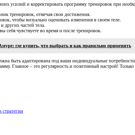
 своих усилий и корректировать программу тренировок при нео
вник тренировок, отмечая свои достижения.
овок, чтобы визуально оценивать изменения в своем теле.
и других частей тела.
ы себя чувствуете во время и после тренировок.
муре: где купить, что выбрать и как правильно применять
лжна быть адаптирована под ваши индивидуальные потребности 
мму. Главное – это регулярность и позитивный настрой! Только 
и стратегии