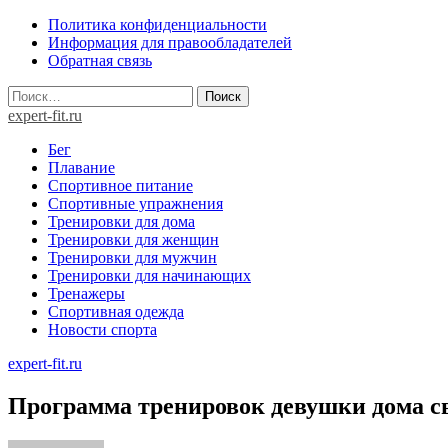
Skip
Политика конфиденциальности
to
Информация для правообладателей
content
Обратная связь
Найти:
expert-fit.ru
Бег
Плавание
Спортивное питание
Спортивные упражнения
Тренировки для дома
Тренировки для женщин
Тренировки для мужчин
Тренировки для начинающих
Тренажеры
Спортивная одежда
Новости спорта
expert-fit.ru
Программа тренировок девушки дома св