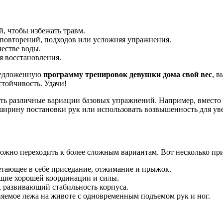
, чтобы избежать травм.
 повторений, подходов или усложняя упражнения.
естве воды.
я восстановления.
предложенную
программу тренировок девушки дома свой вес
, в
стойчивость. Удачи!
ать различные вариации базовых упражнений. Например, вместо
ирину постановки рук или использовать возвышенность для ув
можно переходить к более сложным вариантам. Вот несколько пр
четающее в себе приседание, отжимание и прыжок.
ющие хорошей координации и силы.
, развивающий стабильность корпуса.
емое лежа на животе с одновременным подъемом рук и ног.