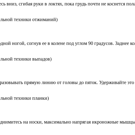
ь вниз, сгибая руки в локтях, пока грудь почти не коснется пол
ильной техники отжиманий)
дной ногой, согнув ее в колене под углом 90 градусов. Заднее к
ильной техники выпадов)
разовывать прямую линию от головы до пяток. Удерживайте это 
ильной техники планки)
однимитесь на носки, максимально напрягая икроножные мышцы.