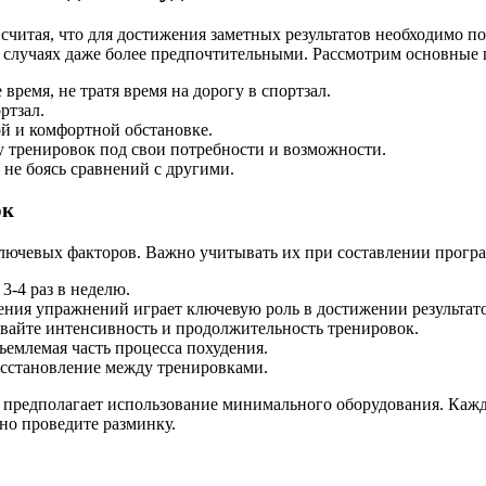
итая, что для достижения заметных результатов необходимо по
х случаях даже более предпочтительными. Рассмотрим основные
ремя, не тратя время на дорогу в спортзал.
ртзал.
й и комфортной обстановке.
 тренировок под свои потребности и возможности.
 не боясь сравнений с другими.
ок
лючевых факторов. Важно учитывать их при составлении прогр
3-4 раз в неделю.
ния упражнений играет ключевую роль в достижении результато
айте интенсивность и продолжительность тренировок.
емлемая часть процесса похудения.
осстановление между тренировками.
и предполагает использование минимального оборудования. Ка
но проведите разминку.