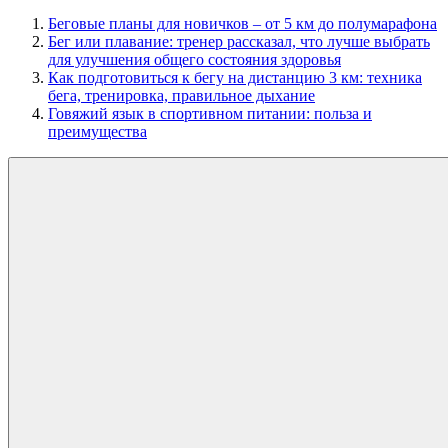
Беговые планы для новичков – от 5 км до полумарафона
Бег или плавание: тренер рассказал, что лучше выбрать
для улучшения общего состояния здоровья
Как подготовиться к бегу на дистанцию 3 км: техника
бега, тренировка, правильное дыхание
Говяжий язык в спортивном питании: польза и
преимущества