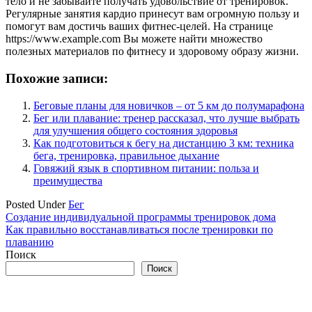
тело и не забывайте получать удовольствие от тренировок.
Регулярные занятия кардио принесут вам огромную пользу и
помогут вам достичь ваших фитнес-целей. На странице
https://www.example.com Вы можете найти множество
полезных материалов по фитнесу и здоровому образу жизни.
Похожие записи:
Беговые планы для новичков – от 5 км до полумарафона
Бег или плавание: тренер рассказал, что лучше выбрать
для улучшения общего состояния здоровья
Как подготовиться к бегу на дистанцию 3 км: техника
бега, тренировка, правильное дыхание
Говяжий язык в спортивном питании: польза и
преимущества
Posted Under
Бег
Навигация
Создание индивидуальной программы тренировок дома
Как правильно восстанавливаться после тренировки по
по
плаванию
записям
Поиск
Поиск